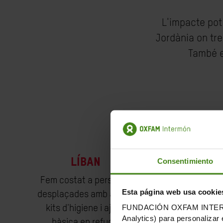
L'impacte pot
Jordània on tre
També en
Juntament amb les no
Líban
Síri
Consentimiento
Fem costat a persones
Proporcionem a
Esta página web usa cookie
desplaçades amb aigua,
i suport eco
FUNDACIÓN OXFAM INTERMÓN u
kits d'higiene i ajuda
famílies que h
Analytics) para personalizar 
bàsica en refugis
els seus mitjan