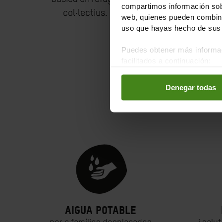
compartimos información sobr
col·lectius.
web, quienes pueden combinar
uso que hayas hecho de sus 
Puedes obtener más informac
facilitados a continuación:
Denegar todas
E
Aigua potable