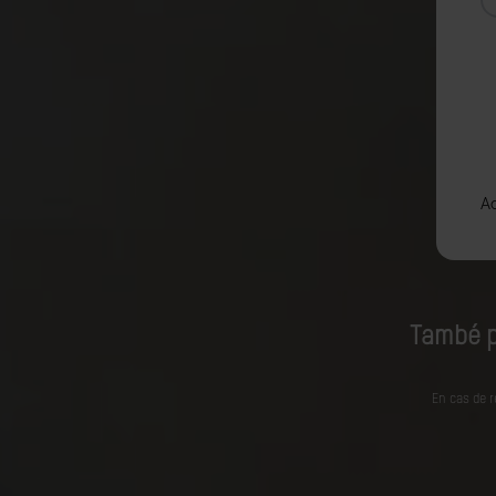
També p
En cas de r