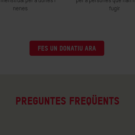
t menstrual per a dones i
per a persones que han 
nenes
fugir
FES UN DONATIU ARA
Preguntes freqüents