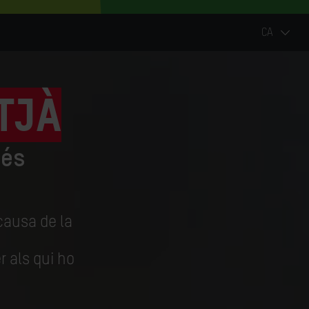
CA
itjà
 és
 causa de la
r als qui ho