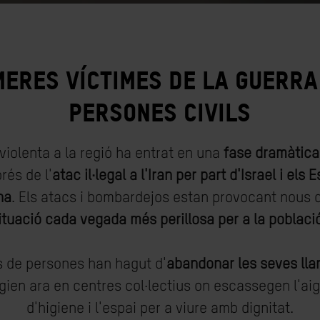
meres víctimes de la guerra
persones civils
violenta a la regió ha entrat en una
fase dramàtica
rés de l'
atac il·legal a l'Iran per part d'Israel i els E
na
. Els atacs i bombardejos estan provocant nous
ituació cada vegada més perillosa per a la població
rs de persones han hagut d'
abandonar les seves lla
ugien ara en centres col·lectius on escassegen l'aig
d'higiene i l'espai per a viure amb dignitat.