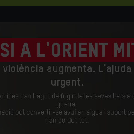
si a l'Orient M
 violència augmenta. L'ajuda
urgent.
amílies han hagut de fugir de les seves llars a
guerra.
ació pot convertir-se avui en aigua i suport pe
han perdut tot.