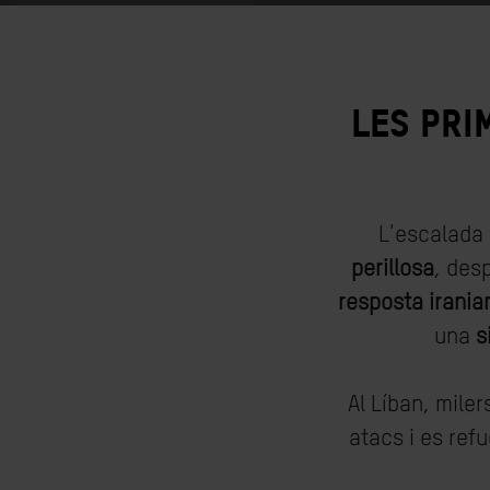
Les pri
L'escalada 
perillosa
, desp
resposta irania
una
s
Al Líban, mile
atacs i es ref