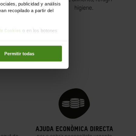
iales, publicidad y análisis
ans de vida.
higiene.
n recopilado a partir del
o en los botones
 de Cookies
Permitir todas
u:
Ajuda econòmica directa