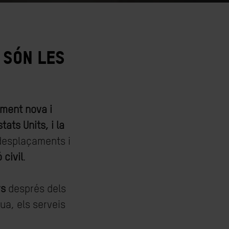
 són les
ment nova i
stats Units, i la
 desplaçaments i
 civil
.
rs
després dels
ua, els serveis