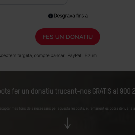
ots fer un donatiu trucant-nos GRATIS al 900 2
ecaptar més fons dels necessaris per aquesta resposta, el remanent es podrà derivar a al