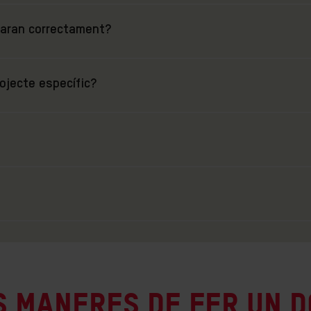
zaran correctament?
ojecte específic?
s maneres de fer un d