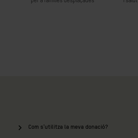
per a famílies desplaçades
i salu
Com s'utilitza la meva donació?