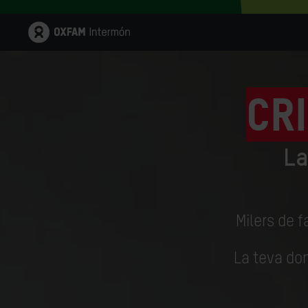
Cri
La
Milers de f
La teva don