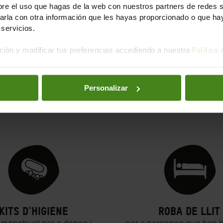
e el uso que hagas de la web con nuestros partners de redes soc
puguin comprar el
mitj
la con otra información que les hayas proporcionado o que haya
necessari per a
servicios.
sobreviure.
ión y modificar tus preferencias accediendo a nuestra
Política
Personalizar
n què es concreta el teu donati
Kits d'higiene
Roba de llit