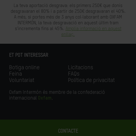
La teva aportació desgrava: els primers 250€ que donis
desgravaran el 80% i a partir de 250€ desgravaran el 40%.
A més, si portes més de 3 anys col·laborant amb OXFAM
INTERMÓN, la teva desgravació en aquest últim tram
s'incrementa fins al 45%.
Amplia informació en aquest
enllaç.
ET POT INTERESSAR
Botiga online
Licitacions
Feina
FAQs
Voluntariat
Política de privacitat
Oxfam Intermón és membre de la confederació
internacional
Oxfam
.
CONTACTE