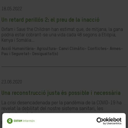
18.05.2022
Un retard perillós 2: el preu de la inacció
Oxfam i Save the Children han estimat que, de mitjana, la gana
podria estar cobrant-se una vida cada 48 segons a Etiòpia,
Kenya i Somàlia...
Acció Humanitària-
Agricultura-
Canvi Climàtic-
Conflictes- Armes-
Pau i Seguretat-
Desigualtat(s)
23.06.2020
Una reconstrucció justa és possible i necessària
La crisi desencadenada per la pandèmia de la COVID-19 ha
revelat la debilitat del nostre sistema sanitari, les
limitacions de les...
Desigualtat(s)