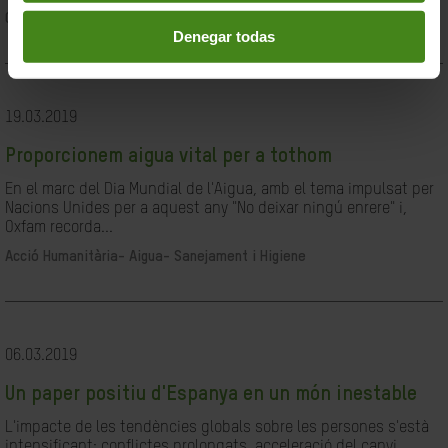
Ciutadania- Governabilitat i Drets Humans
Denegar todas
19.03.2019
Proporcionem aigua vital per a tothom
En el marc del Dia Mundial de l'Aigua, amb el tema impulsat per
Nacions Unides per a aquest any "No deixar ningú enrere" i,
Oxfam recorda...
Acció Humanitària-
Aigua- Sanejament i Higiene
06.03.2019
Un paper positiu d'Espanya en un món inestable
L'impacte de les tendències globals sobre les persones s'està
intensificant: conflictes prolongats, acceleració del canvi