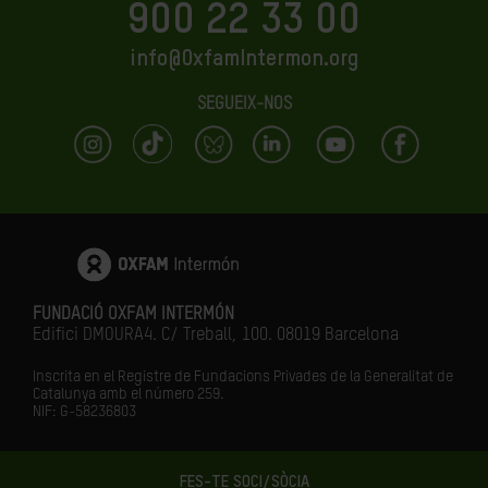
900 22 33 00
info@OxfamIntermon.org
SEGUEIX-NOS
FUNDACIÓ OXFAM INTERMÓN
Edifici DMOURA4. C/ Treball, 100. 08019 Barcelona
Inscrita en el Registre de Fundacions Privades de la Generalitat de
Catalunya amb el número
259.
NIF: G-58236803
FES-TE SOCI/SÒCIA
LA IGUALTAT ÉS EL FUTUR