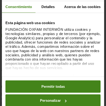
Consentimiento
Detalles
Acerca de las cookies
23.07.2019
Esta página web usa cookies
Compromesos o complaents: una resposta fallida a
FUNDACIÓN OXFAM INTERMÓN utiliza cookies y
tecnologías similares, propias y de terceros (por ejemplo,
la crisi per sequera a la Banya d'Àfrica de 2019
Google Analytics) para personalizar el contenido y la
publicidad, ofrecer funciones de redes sociales y analizar
el tráfico. Además, compartimos información sobre el
Acció Humanitària-
Resiliència i Mitjans de Vida
uso que hagas de la web con nuestros partners de redes
sociales, publicidad y análisis web, quienes pueden
combinarla con otra información que les hayas
proporcionado o que hayan recopilado a partir del uso
que hayas hecho de sus servicios.
28.03.2019
Puedes obtener más información y modificar tus
Documents d'anàlisi sobre causes i solucions de la
preferencias accediendo a nuestra
o
Política de Cookies
en los botones facilitados a continuación:
Permitir todas
desigualtat a Espanya
En el marc de la lluita contra la desigualtat, Oxfam Intermón ha
desenvolupat una eina d'anàlisi estructural de les causes de
Personalizar
la...