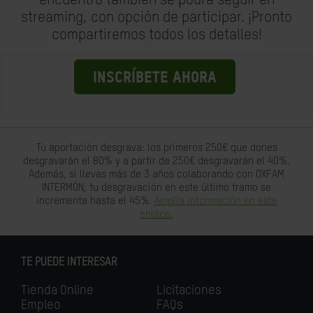
encuentro también se podrá seguir en
streaming, con opción de participar. ¡Pronto
compartiremos todos los detalles!
INSCRÍBETE AHORA
Tu aportación desgrava: los primeros 250€ que dones
desgravarán el 80% y a partir de 250€ desgravarán el 40%.
Además, si llevas más de 3 años colaborando con OXFAM
INTERMÓN, tu desgravación en este último tramo se
incrementa hasta el 45%.
Amplia información en este
enlace.
TE PUEDE INTERESAR
Tienda Online
Licitaciones
Empleo
FAQs