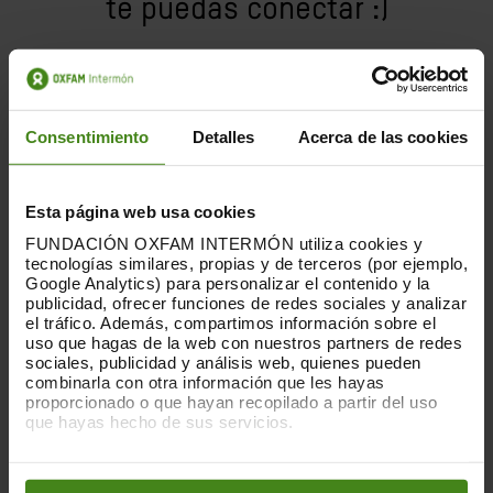
te puedas conectar :)
Consentimiento
Detalles
Acerca de las cookies
Este encuentro es una invitación a estar cerca.
Esta página web usa cookies
A mirarnos, conversar y compartir en un
ambiente tranquilo, sin prisas, donde cada voz
FUNDACIÓN OXFAM INTERMÓN utiliza cookies y
tecnologías similares, propias y de terceros (por ejemplo,
suma.
Google Analytics) para personalizar el contenido y la
publicidad, ofrecer funciones de redes sociales y analizar
el tráfico. Además, compartimos información sobre el
Queremos abrirte las puertas de nuestras
uso que hagas de la web con nuestros partners de redes
nuevas oficinas para que puedas conocer
sociales, publicidad y análisis web, quienes pueden
cómo trabajamos en el día a día, descubrir las
combinarla con otra información que les hayas
proporcionado o que hayan recopilado a partir del uso
historias y los retos que marcaron 2025 y
que hayas hecho de sus servicios.
conversar sobre lo que viene. Pero, sobre todo,
Puedes obtener más información y modificar tus
queremos escucharte: tus preguntas y tus
preferencias accediendo a nuestra
o
Política de Cookies
ideas. Porque tu apoyo impulsa nuestro trabajo