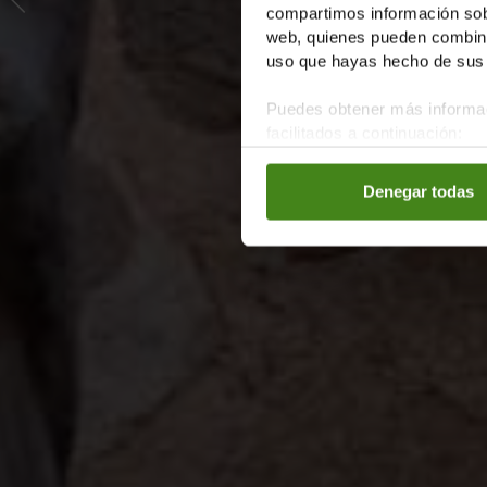
compartimos información sobr
web, quienes pueden combinar
uso que hayas hecho de sus 
Puedes obtener más informac
facilitados a continuación:
Denegar todas