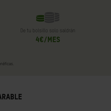
De tu bolsillo solo saldrán
4€/mes
enéficas.
parable