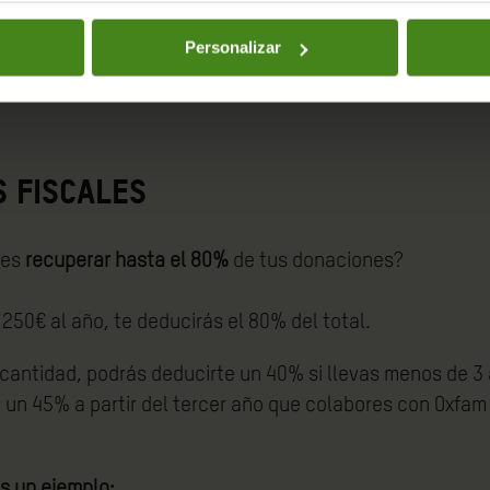
Personalizar
s fiscales
des
recuperar hasta el 80%
de tus donaciones?
250€ al año, te deducirás el 80% del total.
a cantidad, podrás deducirte un 40% si llevas menos de 3
 un 45% a partir del tercer año que colabores con Oxfam
s un ejemplo: