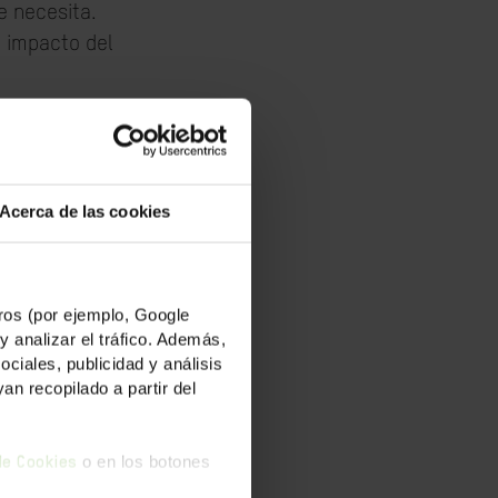
e necesita.
l impacto del
elante. Y
s personas
Acerca de las cookies
pobreza. Hemos
a
tu ayuda es
os (por ejemplo, Google
y analizar el tráfico. Además,
iales, publicidad y análisis
ue
el cambio es
n recopilado a partir del
o en los botones
 de Cookies