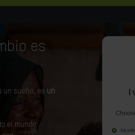
mbio es
s un sueño, es
un
do el mundo