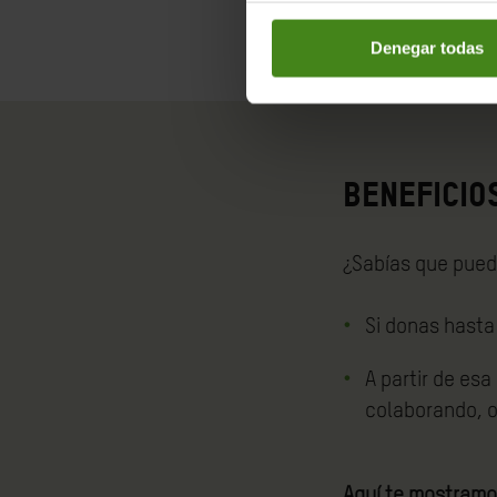
Denegar todas
Beneficio
¿Sabías que pue
Si donas hasta 
A partir de es
colaborando, o
Aquí te mostramo