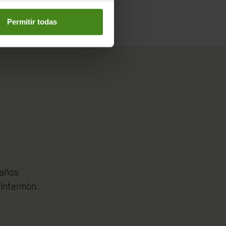
Permitir todas
 años
 Intermón.