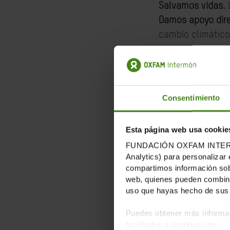
Salvamos vidas.
L
Damos apoyo dir
cambio climático
Impulsamos nego
alzamos nuestra
tengamos los mis
Consentimiento
Estamos cambia
Esta página web usa cookie
logrado mucho, 
FUNDACIÓN OXFAM INTERMÓN u
fundamental
.
Analytics) para personalizar 
compartimos información sobr
En nuestro país 
web, quienes pueden combinar
uso que hayas hecho de sus 
posible cuando 
Puedes obtener más informac
facilitados a continuación: