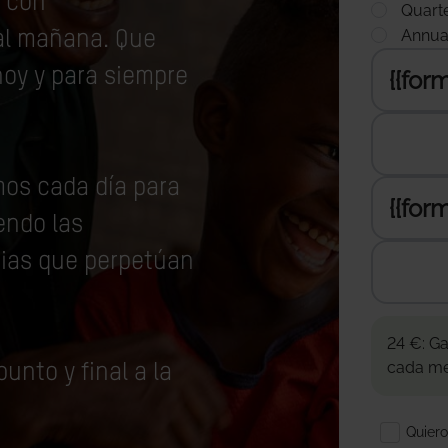
, con
al mañana. Que
oy y para siempre
os cada día para
endo las
cias que perpetúan
unto y final a la