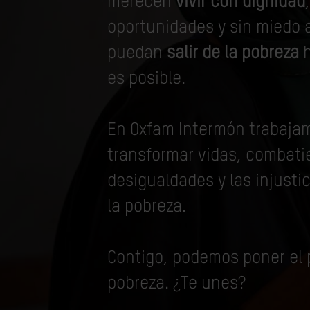
merecen
vivir con dignidad
oportunidades y sin miedo 
puedan
salir de la pobreza
h
es posible.
En Oxfam Intermón trabajam
transformar vidas, combati
desigualdades y las injusti
la pobreza.
Contigo, podemos poner el p
pobreza. ¿Te unes?