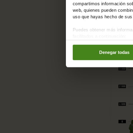
compartimos información sobr
No es un fallo del sistema, 
web, quienes pueden combinar
uso que hayas hecho de sus 
Puedes obtener más informac
Firma para exigir impuestos
facilitados a continuación:
Denegar todas