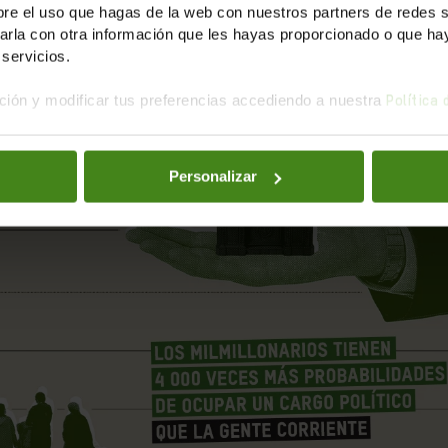
e el uso que hagas de la web con nuestros partners de redes soc
es el resultado de
permitir que la riqueza mande
sobre la 
la con otra información que les hayas proporcionado o que haya
poder de los superricos es una decisión política urgente
servicios.
ión y modificar tus preferencias accediendo a nuestra
Política
 justos, frenar su influencia y defender una democracia 
Personalizar