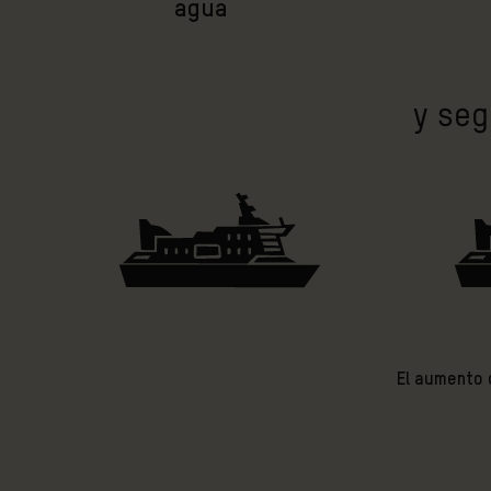
agua
y seg
El aumento d