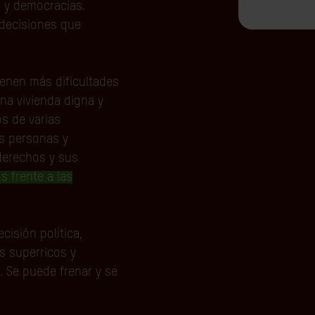
s y democracias.
 decisiones que
ienen más dificultades
una vivienda digna y
os de varias
s personas y
derechos y sus
s frente a las
cisión política,
s superricos y
. Se puede frenar y se