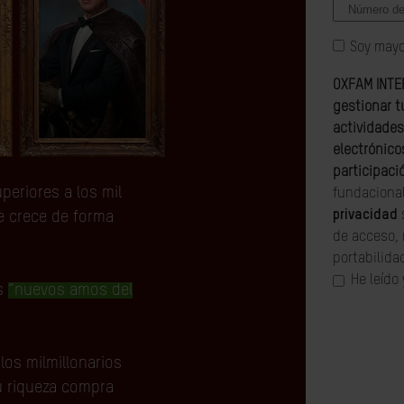
Soy mayo
OXFAM INTER
gestionar t
actividades
electrónico
participaci
eriores a los mil
fundacional
privacidad
e crece de forma
de acceso, 
portabilida
He leído
os
“nuevos amos del
os milmillonarios
u riqueza compra