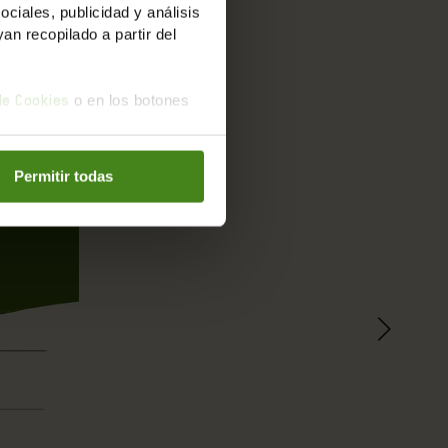
iales, publicidad y análisis
democracia. Poner límites al
n recopilado a partir del
.
o en los botones
 de Cookies
al servicio de las personas.
Permitir todas