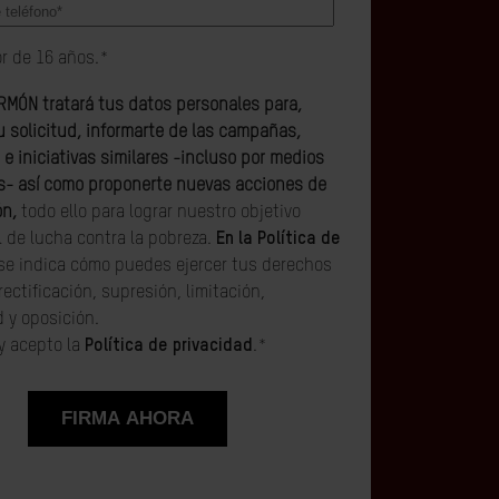
r de 16 años.*
MÓN tratará tus datos personales para,
u solicitud, informarte de las campañas,
 e iniciativas similares -incluso por medios
s- así como proponerte nuevas acciones de
ón,
todo ello para lograr nuestro objetivo
 de lucha contra la pobreza.
En la Política de
se indica cómo puedes ejercer tus derechos
rectificación, supresión, limitación,
d y oposición.
 y acepto la
Política de privacidad
.
*