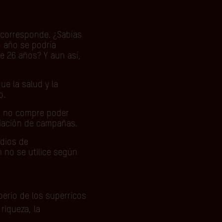
 corresponde. ¿Sabías
o año se podría
e 26 años? Y aun así,
.
ue la salud y la
o.
ero no compre poder
nciación de campañas.
edios de
 no se utilice según
perio de los superricos
riqueza, la