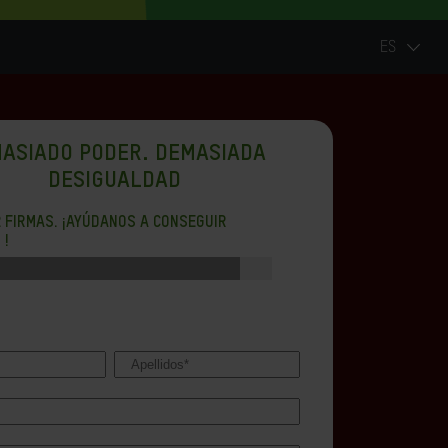
ES
ASIADO PODER. DEMASIADA
DESIGUALDAD
2
FIRMAS. ¡AYÚDANOS A CONSEGUIR
0
!