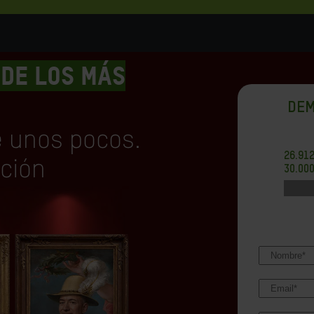
 DE LOS MÁS
DEM
e unos pocos.
26.91
ición
30.00