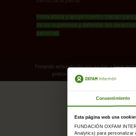
democracia pierde.
Firma ahora y apoya nuestro trabajo para p
de los superricos y defender los derechos
personas.
Firmando esta petición nos ayudas a llevar esta
presionar y exigir cambios en España, 
Consentimiento
Nunca tan pocas personas ha
Esta página web usa cookie
paga las 
FUNDACIÓN OXFAM INTERMÓN u
Analytics) para personalizar 