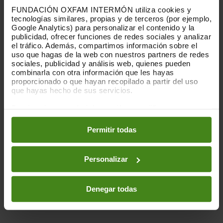
FUNDACIÓN OXFAM INTERMÓN utiliza cookies y
tecnologías similares, propias y de terceros (por ejemplo,
Google Analytics) para personalizar el contenido y la
publicidad, ofrecer funciones de redes sociales y analizar
el tráfico. Además, compartimos información sobre el
uso que hagas de la web con nuestros partners de redes
sociales, publicidad y análisis web, quienes pueden
combinarla con otra información que les hayas
proporcionado o que hayan recopilado a partir del uso
que hayas hecho de sus servicios.
Puedes obtener más información y modificar tus
preferencias accediendo a nuestra
o
Política de Cookies
en los botones facilitados a continuación:
Permitir todas
Personalizar
Denegar todas