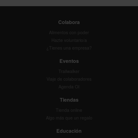
Colabora
Alimentos con poder
Hazte voluntario/a
¿Tienes una empresa?
Eventos
Trailwalker
Viaje de colaboradores
Agenda OI
Tiendas
Tienda online
Algo más que un regalo
Educación