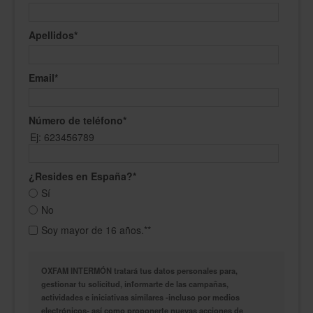
Apellidos
*
Email
*
Número de teléfono
*
Ej: 623456789
¿Resides en España?
*
Sí
No
Soy mayor de 16 años.*
*
OXFAM INTERMÓN tratará tus datos personales para,
gestionar tu solicitud, informarte de las campañas,
actividades e iniciativas similares -incluso por medios
electrónicos- así como proponerte nuevas acciones de