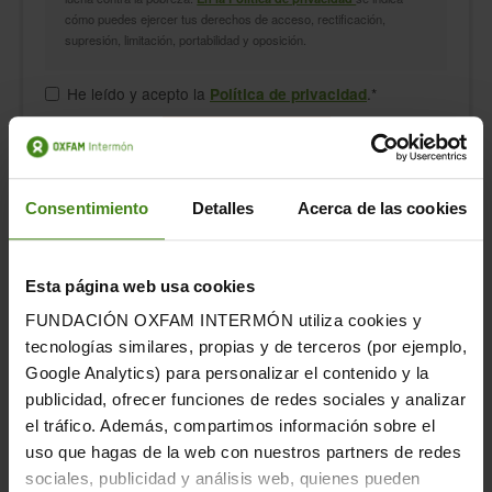
cómo puedes ejercer tus derechos de acceso, rectificación,
supresión, limitación, portabilidad y oposición.
He leído y acepto la
.
*
Política de privacidad
Consentimiento
Detalles
Acerca de las cookies
La declaración de la renta no siempre es fácil de hacer. Tiene
multitud de posibilidades y podemos equivocarnos si no
Esta página web usa cookies
tenemos claros los conceptos básicos.
En este ebook vamos a
intentar resolver tus dudas al mismo tiempo que te enseñamos
FUNDACIÓN OXFAM INTERMÓN utiliza cookies y
a realizar
una declaración más solidaria con la sociedad,
tecnologías similares, propias y de terceros (por ejemplo,
sin que a ti te suponga un desembolso mayor
.
Google Analytics) para personalizar el contenido y la
Descubre en esta guía:
publicidad, ofrecer funciones de redes sociales y analizar
el tráfico. Además, compartimos información sobre el
Qué
conceptos básicos
tienes que tener en cuenta
para realizar la Declaración de la Renta.
uso que hagas de la web con nuestros partners de redes
A qué
deducciones y bonificaciones
tienes acceso.
sociales, publicidad y análisis web, quienes pueden
¿Sabías que
en la declaración de la renta te devuelven