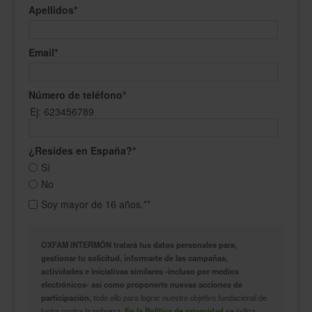
Apellidos
*
Email
*
Número de teléfono
*
Ej: 623456789
¿Resides en España?
*
Sí
No
Soy mayor de 16 años.*
*
OXFAM INTERMÓN tratará tus datos personales para,
gestionar tu solicitud, informarte de las campañas,
actividades e iniciativas similares -incluso por medios
electrónicos- así como proponerte nuevas acciones de
participación,
todo ello para lograr nuestro objetivo fundacional de
lucha contra la pobreza.
En la Política de privacidad
se indica