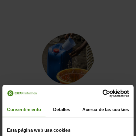
Garantim bidons per
transportar i
Consentimiento
Detalles
Acerca de las cookies
preservar l’aigua
Esta página web usa cookies