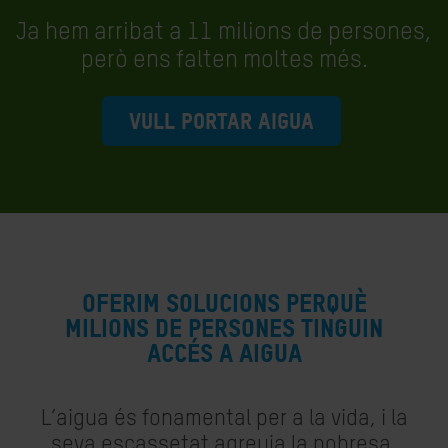
Ja hem arribat a 11 milions de persones,
però ens falten moltes més.
VULL PORTAR AIGUA
Oferim solucions perquè
milions de persones tinguin
accés a aigua
L’aigua és fonamental per a la vida, i la
seva escassetat agreuja la pobresa,