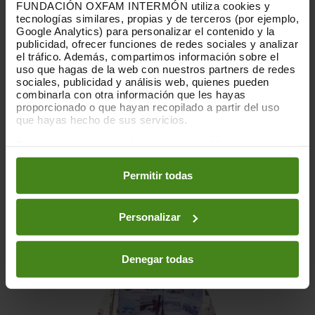
FUNDACIÓN OXFAM INTERMÓN utiliza cookies y
tecnologías similares, propias y de terceros (por ejemplo,
Google Analytics) para personalizar el contenido y la
publicidad, ofrecer funciones de redes sociales y analizar
el tráfico. Además, compartimos información sobre el
uso que hagas de la web con nuestros partners de redes
sociales, publicidad y análisis web, quienes pueden
combinarla con otra información que les hayas
proporcionado o que hayan recopilado a partir del uso
que hayas hecho de sus servicios.
Construïm i
Puedes obtener más información y modificar tus
preferencias accediendo a nuestra
o
rehabilitem pous que
Política de Cookies
en los botones facilitados a continuación:
Permitir todas
funcionen amb
energia solar
Personalizar
Denegar todas