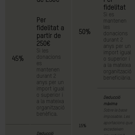
de 250€
Per
fidelitat
Si es
Per
mantenen
les
fidelitat a
50%
donacions
partir de
durant 2
250€
anys per un
Si les
import igual
donacions
45%
o superior i
es
a la mateixa
mantenen
organització
durant 2
beneficiària.
anys per un
import igual
o superior i
Deducció
a la mateixa
màxima
organització
Sobre la base
benèfica.
imposable. Les
aportacions que
15%
excedeixen
Deducció