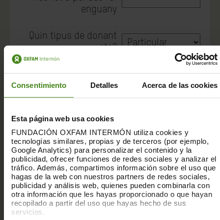
enguany
Quin tipus de donant
ets?
Has estat donant a
Consentimiento
Detalles
Acerca de las cookies
Oxfam Intermón en els
últims 2 anys sense
Sí
No
reduir la teva
Esta página web usa cookies
aportació?
FUNDACIÓN OXFAM INTERMÓN utiliza cookies y
tecnologías similares, propias y de terceros (por ejemplo,
Google Analytics) para personalizar el contenido y la
publicidad, ofrecer funciones de redes sociales y analizar el
tráfico. Además, compartimos información sobre el uso que
hagas de la web con nuestros partners de redes sociales,
publicidad y análisis web, quienes pueden combinarla con
otra información que les hayas proporcionado o que hayan
recopilado a partir del uso que hayas hecho de sus
*
Informació vàlida per al total d’aportacions de
servicios.