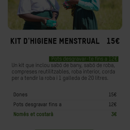
KIT D'HIGIENE MENSTRUAL
15€
Pots desgravar-te fins a 12€
Un kit que inclou sabó de bany, sabó de roba,
compreses reutilitzables, roba interior, corda
per a tendir la roba i 1 galleda de 20 litres.
Dones
15€
Pots desgravar fins a
12€
Només et costarà
3€