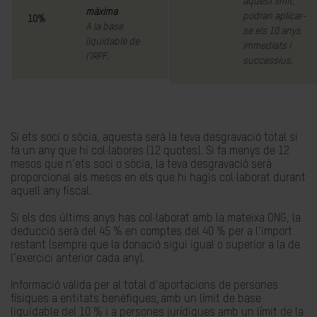
aquest límit,
màxima
podran aplicar-
10%
A la base
se els 10 anys
liquidable de
immediats i
l’IRPF.
successius.
Si ets soci o sòcia, aquesta serà la teva desgravació total si
fa un any que hi col·labores (12 quotes). Si fa menys de 12
mesos que n’ets soci o sòcia, la teva desgravació serà
proporcional als mesos en els que hi hagis col·laborat durant
aquell any fiscal.
Si els dos últims anys has col·laborat amb la mateixa ONG, la
deducció serà del 45 % en comptes del 40 % per a l’import
restant (sempre que la donació sigui igual o superior a la de
l’exercici anterior cada any).
Informació vàlida per al total d’aportacions de persones
físiques a entitats benèfiques, amb un límit de base
liquidable del 10 % i a persones jurídiques amb un límit de la