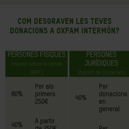
Com desgraven les teves
donacions a Oxfam Intermón?
PERSONES FÍSIQUES
PERSONES
JURÍDIQUES
Impost sobre la renda
(IRPF)
Impost de Societats
Per als
Per
80%
primers
donacions
40%
250€
en
general
A partir
40%