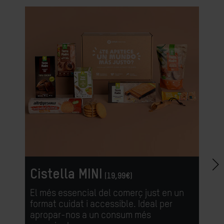
Cistella MINI
(19,99€)
El més essencial del comerç just en un
format cuidat i accessible. Ideal per
apropar-nos a un consum més