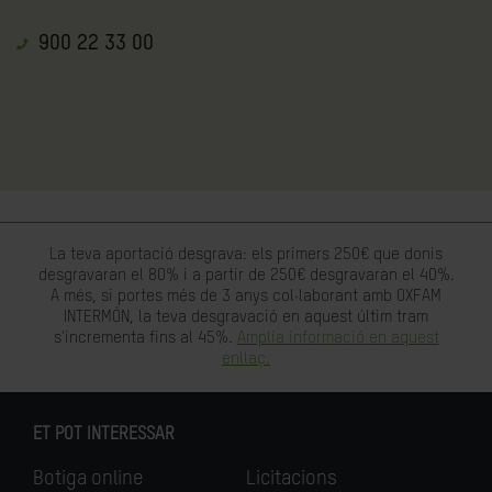
900 22 33 00
La teva aportació desgrava: els primers 250€ que donis
desgravaran el 80% i a partir de 250€ desgravaran el 40%.
A més, si portes més de 3 anys col·laborant amb OXFAM
INTERMÓN, la teva desgravació en aquest últim tram
s'incrementa fins al 45%.
Amplia informació en aquest
enllaç.
ET POT INTERESSAR
Botiga online
Licitacions