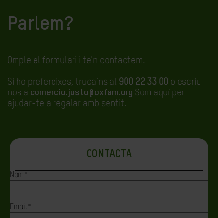
Parlem?
Omple el formulari i te'n contactem.
Si ho prefereixes, truca'ns al
900 22 33 00
o escriu-
nos a
comercio.justo@oxfam.org
Som aquí per
ajudar-te a regalar amb sentit.
CONTACTA
Nom
*
Email
*