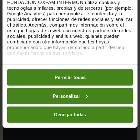
FUNDACIÓN OXFAM INTERMÓN utiliza cookies y
tecnologías similares, propias y de terceros (por ejemplo,
Google Analytics) para personalizar el contenido y la
publicidad, ofrecer funciones de redes sociales y analizar
el tráfico. Además, compartimos información sobre el
uso que hagas de la web con nuestros partners de redes
sociales, publicidad y análisis web, quienes pueden
combinarla con otra información que les hayas
proporcionado o que hayan recopilado a partir del uso
que hayas hecho de sus servicios.
Puedes obtener más información y modificar tus
preferencias accediendo a nuestra
o
Política de Cookies
en los botones facilitados a continuación:
Permitir todas
CAFÈS I TES
Personalizar
Des de cafès ecològics d'origen únic fins a tes i
infusions bio en diferents formats. Una gamma
diversa per personalitzar les cistelles amb valors.
Denegar todas