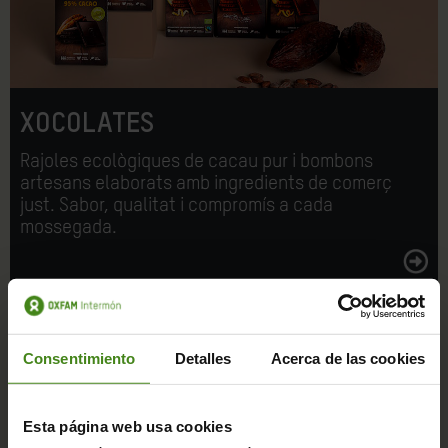
XOCOLATES
Rajoles ecològiques de cacau pur i bombons
artesans elaborats amb ingredients de comerç
just. Sabor, qualitat i compromís a cada
mossegada.
Consentimiento
Detalles
Acerca de las cookies
Esta página web usa cookies