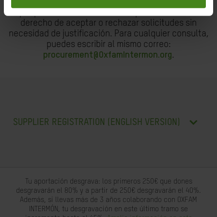
completado tras recibir una confirmación expresa
por parte de Oxfam Intermón, que se reserva el
derecho de aceptar o rechazar solicitudes sin
necesidad de justificación. Para cualquier consulta,
puedes escribir al mismo correo:
procurement@OxfamIntermon.org
.
SUPPLIER REGISTRATION (ENGLISH VERSION)
Tu aportación desgrava: los primeros 250€ que dones
desgravarán el 80% y a partir de 250€ desgravarán el 40%.
Además, si llevas más de 3 años colaborando con OXFAM
INTERMÓN, tu desgravación en este último tramo se