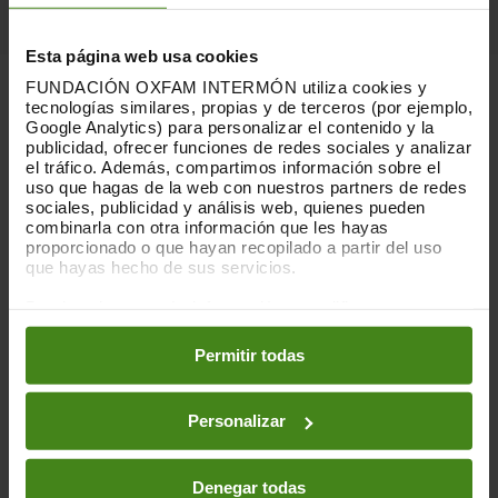
Esta página web usa cookies
FUNDACIÓN OXFAM INTERMÓN utiliza cookies y
tecnologías similares, propias y de terceros (por ejemplo,
ALTA COMO PROVEEDOR
Google Analytics) para personalizar el contenido y la
publicidad, ofrecer funciones de redes sociales y analizar
el tráfico. Además, compartimos información sobre el
uso que hagas de la web con nuestros partners de redes
sociales, publicidad y análisis web, quienes pueden
Si deseas colaborar con Oxfam Intermón como
combinarla con otra información que les hayas
proveedor, envía un correo electrónico a
proporcionado o que hayan recopilado a partir del uso
procurement@OxfamIntermon.org
con el asunto:
que hayas hecho de sus servicios.
ALTA “NOMBRE DEL PROVEEDOR” OES
En tu mensaje, incluye una breve presentación de tu
Puedes obtener más información y modificar tus
preferencias accediendo a nuestra
o
Política de Cookies
empresa y/o un catálogo de productos o servicios.
en los botones facilitados a continuación:
Una vez recibido, nuestro equipo de Compras y
Permitir todas
Logística revisará la información y se pondrá en
contacto contigo en caso de que tu propuesta
Personalizar
resulte de interés.
El proceso de registro solo se considerará
Denegar todas