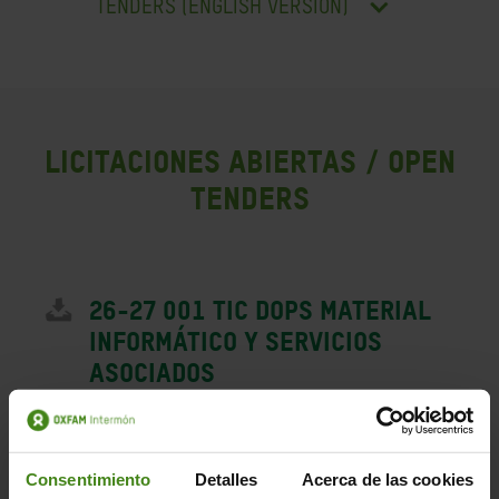
TENDERS (ENGLISH VERSION)
Licitaciones abiertas / Open
tenders
26-27 001 TIC DOPS Material
Informático y Servicios
Asociados
- Fecha de publicación: 28/05/2026
- Fecha límite solicitud de pliego:
05/06/2026 a las 23:59 CET
- Mail contacto:
Consentimiento
Detalles
Acerca de las cookies
procurement@oxfamintermon.org