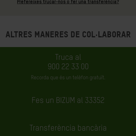
Prefereixes trucar-nos o fer una transferència?
Altres maneres de col·laborar
Truca al
900 22 33 00
Recorda que és un telèfon gratuït.
Fes un BIZUM al 33352
Transferència bancària