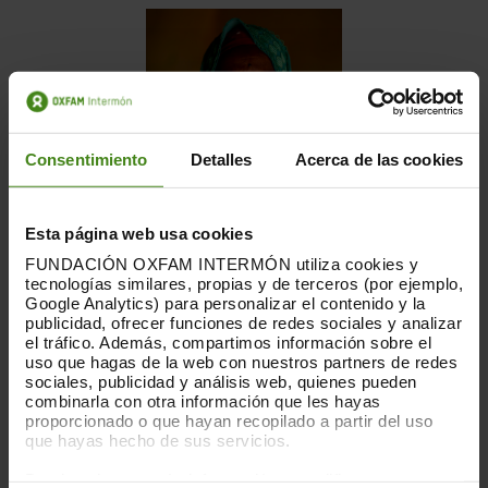
Consentimiento
Detalles
Acerca de las cookies
Esta página web usa cookies
“Abans guanyava 100 o 200... ara
FUNDACIÓN OXFAM INTERMÓN utiliza cookies y
puc arribar a guanyar-ne 600.”
tecnologías similares, propias y de terceros (por ejemplo,
Google Analytics) para personalizar el contenido y la
ZEINAB
publicidad, ofrecer funciones de redes sociales y analizar
el tráfico. Además, compartimos información sobre el
uso que hagas de la web con nuestros partners de redes
sociales, publicidad y análisis web, quienes pueden
combinarla con otra información que les hayas
proporcionado o que hayan recopilado a partir del uso
que hayas hecho de sus servicios.
Puedes obtener más información y modificar tus