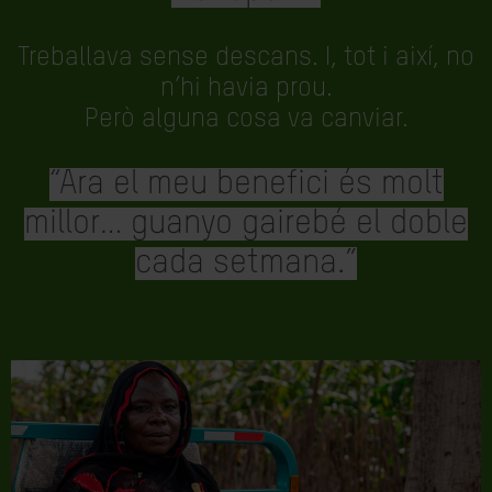
Treballava sense descans. I, tot i així, no
n’hi havia prou.
Però alguna cosa va canviar.
“Ara el meu benefici és molt
millor… guanyo gairebé el doble
cada setmana.”