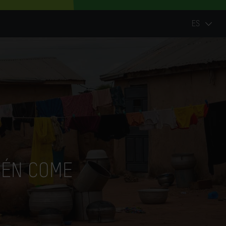
ES
IÉN COME