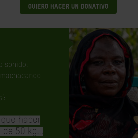
QUIERO HACER UN DONATIVO
o sonido:
s machacando
í:
 que hacer
s de 50 kg…