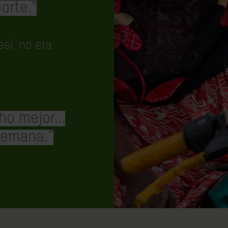
orte."
sí, no era
cho mejor…
semana.”