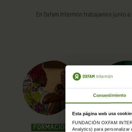
En Oxfam Intermón trabajamos junto a
Consentimiento
Esta página web usa cookie
FUNDACIÓN OXFAM INTERMÓN u
FORMACIÓN
HERRAMI
Analytics) para personalizar 