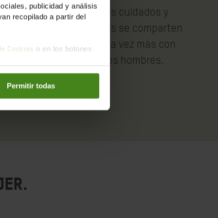
iales, publicidad y análisis
anización
Los cuidados y
n recopilado a partir del
va para crecer
tareas se comparten
juntas.
cada vez más con
o en los botones
 de Cookies
los hombres.
Permitir todas
jer.