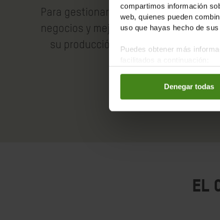
compartimos información sobr
Para gestionar sus
Máquinas y 
web, quienes pueden combinar
uso que hayas hecho de sus 
negocios y mejorar
que reduc
su producción.
esfuerzo y 
Puedes obtener más informac
facilitados a continuación:
ingreso
Denegar todas
El 