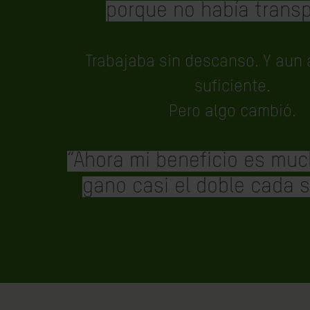
porque no había transp
Trabajaba sin descanso. Y aun a
suficiente.
Pero algo cambió.
“Ahora mi beneficio es mu
gano casi el doble cada 