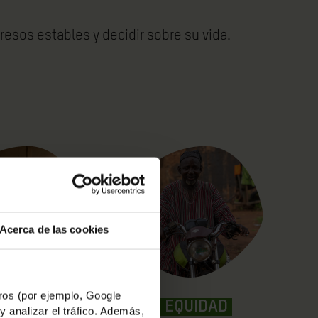
sos estables y decidir sobre su vida.
Acerca de las cookies
os (por ejemplo, Google
ERATIVAS
EQUIDAD
y analizar el tráfico. Además,