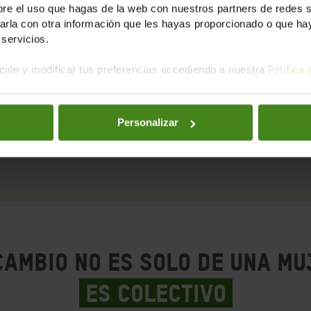
e el uso que hagas de la web con nuestros partners de redes soc
equipos
Triciclos que dan
Org
la con otra información que les hayas proporcionado o que haya
servicios.
en el
acceso a mercados
colecti
aumentan
para vender en
ión y modificar tus preferencias accediendo a nuestra
Política
s.
mejores
condiciones.
Personalizar
cambio no es solo de una mu
Es colectivo