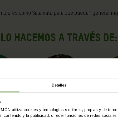
 mujeres como Salamatu para que puedan generar ingre
Lo hacemos a través de:
Detalles
s
tiliza cookies y tecnologías similares, propias y de tercer
ENTAS
TRANSPORTE
COOP
el contenido y la publicidad, ofrecer funciones de redes sociales 