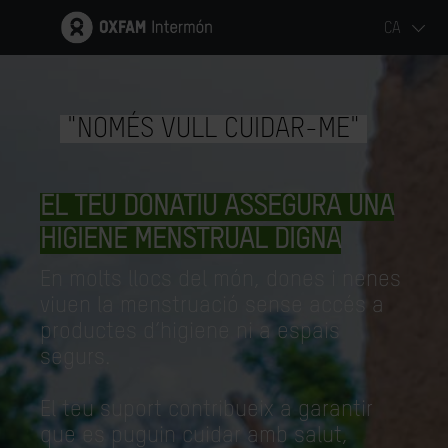
CA
"NOMÉS VULL CUIDAR-ME"
EL TEU DONATIU ASSEGURA UNA
HIGIENE MENSTRUAL DIGNA
En molts llocs del món, dones i nenes
viuen la menstruació sense accés a
productes d’higiene ni a espais
segurs.
El teu suport contribueix a garantir
que es puguin cuidar amb salut,