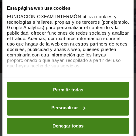
Esta página web usa cookies
FUNDACIÓN OXFAM INTERMÓN utiliza cookies y
tecnologías similares, propias y de terceros (por ejemplo,
Google Analytics) para personalizar el contenido y la
publicidad, ofrecer funciones de redes sociales y analizar
el tráfico. Además, compartimos información sobre el
uso que hagas de la web con nuestros partners de redes
sociales, publicidad y análisis web, quienes pueden
combinarla con otra información que les hayas
proporcionado o que hayan recopilado a partir del uso
que hayas hecho de sus servicios.
Puedes obtener más información y modificar tus
preferencias accediendo a nuestra
o
Política de Cookies
en los botones facilitados a continuación:
Permitir todas
Per què la higiene
menstrual digne és tan
Personalizar
important?
Denegar todas