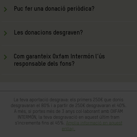
Puc fer una donació periòdica?
Les donacions desgraven?
Com garanteix Oxfam Intermón l’ús
responsable dels fons?
La teva aportació desgrava: els primers 250€ que donis
desgravaran el 80% i a partir de 250€ desgravaran el 40%.
A més, si portes més de 3 anys col·laborant amb OXFAM
INTERMÓN, la teva desgravació en aquest últim tram
s'incrementa fins al 45%.
Amplia informació en aquest
enllaç.