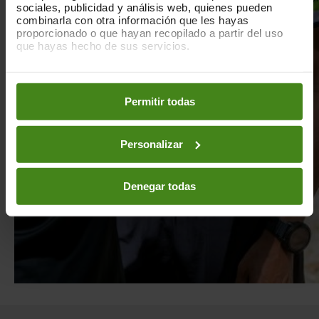
sociales, publicidad y análisis web, quienes pueden
combinarla con otra información que les hayas
proporcionado o que hayan recopilado a partir del uso
que hayas hecho de sus servicios.
Puedes obtener más información y modificar tus
preferencias accediendo a nuestra
o
Política de Cookies
en los botones facilitados a continuación:
Permitir todas
Personalizar
Denegar todas