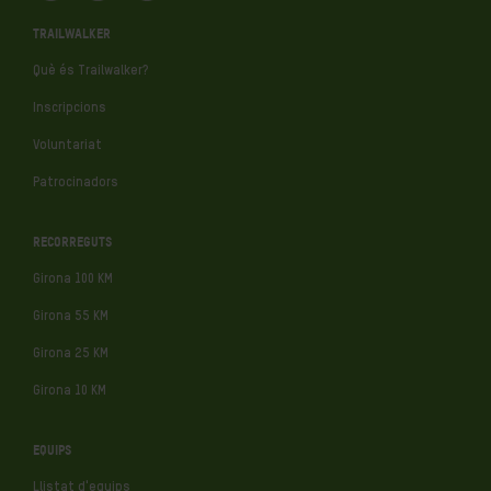
TRAILWALKER
Què és Trailwalker?
Inscripcions
Voluntariat
Patrocinadors
RECORREGUTS
Girona 100 KM
Girona 55 KM
Girona 25 KM
Girona 10 KM
EQUIPS
Llistat d'equips