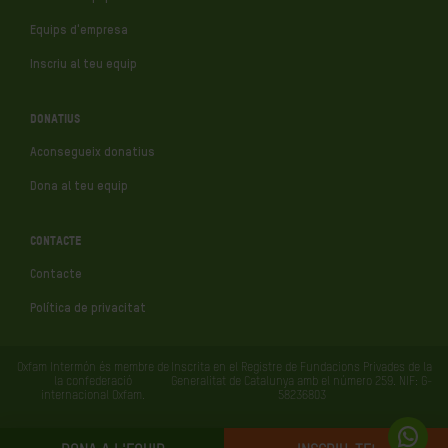
Equips d'empresa
Inscriu al teu equip
DONATIUS
Aconsegueix donatius
Dona al teu equip
CONTACTE
Contacte
Política de privacitat
Oxfam Intermón és membre de
Inscrita en el Registre de Fundacions Privades de la
la confederació
Generalitat de Catalunya amb el número
259.
NIF: G-
internacional
Oxfam.
58236803