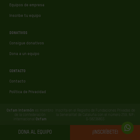
Equipos de empresa
Inscribe tu equipo
DONATIVOS
Consigue donativos
Dona a un equipo
CONTACTO
Contacto
Política de Privacidad
Oxfam Intermón
es miembro
Inscrita en el Registro de Fundaciones Privadas de
de la confederación
la Generalitat de Cataluña con el número 259. NIF:
internacional
Oxfam
G-58236803
DONA AL EQUIPO
¡INSCRÍBETE!