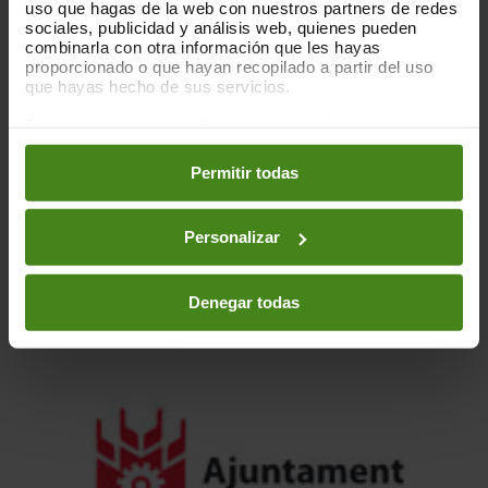
uso que hagas de la web con nuestros partners de redes
sociales, publicidad y análisis web, quienes pueden
combinarla con otra información que les hayas
proporcionado o que hayan recopilado a partir del uso
que hayas hecho de sus servicios.
Puedes obtener más información y modificar tus
preferencias accediendo a nuestra
o
Política de Cookies
en los botones facilitados a continuación:
Permitir todas
Personalizar
Denegar todas