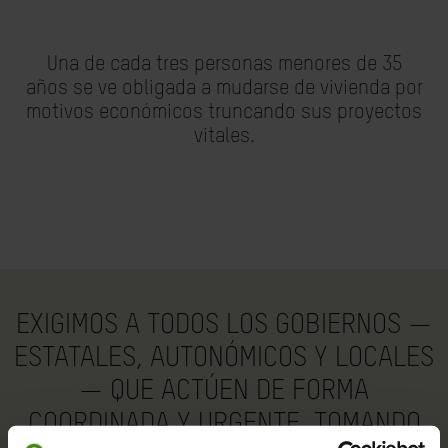
Una de cada tres personas menores de 35
años se ve
obligada a mudarse de vivienda
por
motivos económicos truncando sus proyectos
vitales.
EXIGIMOS A TODOS LOS GOBIERNOS —
ESTATALES, AUTONÓMICOS Y LOCALES
— QUE ACTÚEN DE FORMA
COORDINADA Y URGENTE, TOMANDO