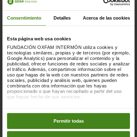
DECISIONES POLÍTICAS QUE
BENEFICIEN A LA MAYORÍA:
Consentimiento
Detalles
Acerca de las cookies
Proteger a las personas inquilinas:
Esta página web usa cookies
Aumentar la duración de los contratos,
FUNDACIÓN OXFAM INTERMÓN utiliza cookies y
tecnologías similares, propias y de terceros (por ejemplo,
regular los precios, limitar las exigencias
Google Analytics) para personalizar el contenido y la
abusivas. Garantizar alternativas
publicidad, ofrecer funciones de redes sociales y analizar
el tráfico. Además, compartimos información sobre el
habitacionales a personas y hogares en
uso que hagas de la web con nuestros partners de redes
sociales, publicidad y análisis web, quienes pueden
situación de vulnerabilidad que puedan
combinarla con otra información que les hayas
proporcionado o que hayan recopilado a partir del uso
estar amenazadas por desahucios.
que hayas hecho de sus servicios.
Puedes obtener más información y modificar tus
Cumplir la Ley de Vivienda:
que el
preferencias accediendo a nuestra
o
Política de Cookies
en los botones facilitados a continuación:
Gobierno central active todas las
Permitir todas
herramientas estatales previstas por la