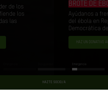
BROTE DE ÉBOLA
Ayúdanos a frenar el avance
del ébola en República
Democrática del Congo.
HAZ UN DONATIVO AHORA
Emergencia
Desigualdad
Emergencia
Acuerdo UE-Israel
HAZTE SOCIO/A
Ahora en Oxfam Intermón