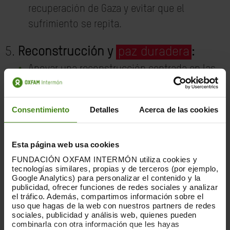
recuperación de Gaza y evitar que el
sufrimiento se repita.
Reconstrucción y
paz duradera
:
Apoyar una reconstrucción centrada en las
necesidades y las voces de la población
palestina.
Consentimiento
Detalles
Acerca de las cookies
Garantizar una paz justa y duradera.
Esta página web usa cookies
FUNDACIÓN OXFAM INTERMÓN utiliza cookies y
Súmate a nosotras con tu firma para
tecnologías similares, propias y de terceros (por ejemplo,
Google Analytics) para personalizar el contenido y la
que sigamos presionando hasta
publicidad, ofrecer funciones de redes sociales y analizar
alcanzar una paz duradera, justa e
el tráfico. Además, compartimos información sobre el
uso que hagas de la web con nuestros partners de redes
inclusiva. #NoVamosAParar.
sociales, publicidad y análisis web, quienes pueden
combinarla con otra información que les hayas