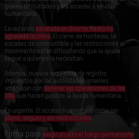
graves dificultades para acceder a ayuda
humanitaria.
La reciente
escalada en Oriente Medio ha
agravado la crisis
. El cierre de fronteras, la
escasez de combustible y las restricciones al
movimiento están dificultando que la ayuda
llegue a quienes la necesitan.
Además, nuevos requisitos de registro
impuestos por las autoridades israelíes
amenazan con
detener las operaciones de las
ONG
que hacen posible la ayuda humanitaria.
Es urgente. El acceso humanitario debe ser
pleno, seguro y sin restricciones
.
Firma para
exigir un alto el fuego permanente