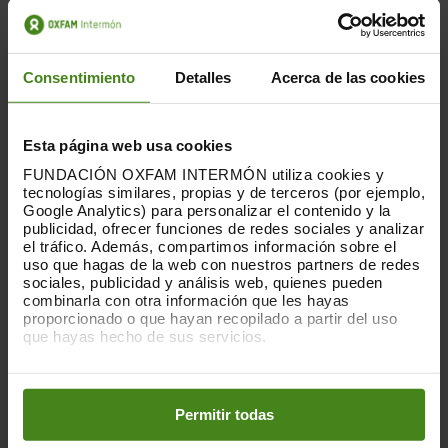
243.231
Consentimiento
Detalles
Acerca de las cookies
persones adultes mortes
Esta página web usa cookies
FUNDACIÓN OXFAM INTERMÓN utiliza cookies y
505.857
tecnologías similares, propias y de terceros (por ejemplo,
Google Analytics) para personalizar el contenido y la
menors morts
publicidad, ofrecer funciones de redes sociales y analizar
el tráfico. Además, compartimos información sobre el
uso que hagas de la web con nuestros partners de redes
ÚLTIMA ACTUALITZACIÓ: 15/01/26. Les projeccions d'impacte s'han actualitzat
sociales, publicidad y análisis web, quienes pueden
amb base a
informes recents
que documenten diferents nivells
combinarla con otra información que les hayas
d'interrupció del finançament en els programes de salut.
proporcionado o que hayan recopilado a partir del uso
que hayas hecho de sus servicios.
A més, existeix el risc que
un nen o nena menor de 5
Puedes obtener más información y modificar tus
anys mori cada 40 segons per a 2030
(segons una
preferencias accediendo a nuestra
o
Política de Cookies
anàlisi d'Oxfam Intermón sobre les prediccions de
en los botones facilitados a continuación:
Permitir todas
l'impacte de les retallades de l'ajuda)