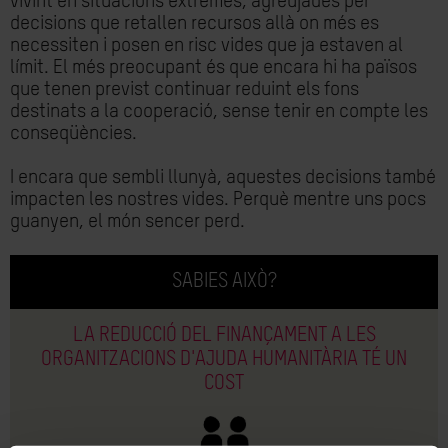
vivint en situacions extremes, agreujades per
decisions que retallen recursos allà on més es
necessiten i posen en risc vides que ja estaven al
límit. El més preocupant és que encara hi ha països
que tenen previst continuar reduint els fons
destinats a la cooperació, sense tenir en compte les
conseqüències.
I encara que sembli llunyà, aquestes decisions també
impacten les nostres vides. Perquè mentre uns pocs
guanyen, el món sencer perd.
SABIES AIXÒ?
LA REDUCCIÓ DEL FINANÇAMENT A LES
ORGANITZACIONS D'AJUDA HUMANITÀRIA TÉ UN
COST