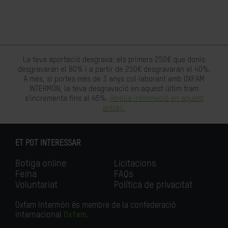
La teva aportació desgrava: els primers 250€ que donis
desgravaran el 80% i a partir de 250€ desgravaran el 40%.
A més, si portes més de 3 anys col·laborant amb OXFAM
INTERMÓN, la teva desgravació en aquest últim tram
s'incrementa fins al 45%.
Amplia informació en aquest
enllaç.
ET POT INTERESSAR
Botiga online
Licitacions
Feina
FAQs
Voluntariat
Política de privacitat
Oxfam Intermón és membre de la confederació
internacional
Oxfam
.