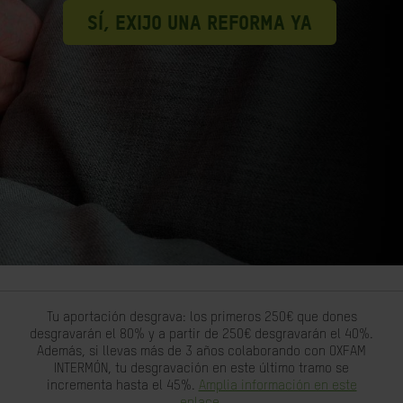
SÍ, EXIJO UNA REFORMA YA
Tu aportación desgrava: los primeros 250€ que dones
desgravarán el 80% y a partir de 250€ desgravarán el 40%.
Además, si llevas más de 3 años colaborando con OXFAM
INTERMÓN, tu desgravación en este último tramo se
incrementa hasta el 45%.
Amplia información en este
enlace.