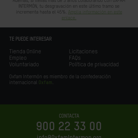
Además, si llevas más de 3 años colaborando con OXFAM
INTERMÓN, tu desgravación en este último tramo se
incrementa hasta el 45%.
Amplia información en este
enlace.
TE PUEDE INTERESAR
Tienda Online
Licitaciones
Empleo
FAQs
Voluntariado
Política de privacidad
Oxfam Intermón es miembro de la confederación
internacional
Oxfam
.
CONTACTA
900 22 33 00