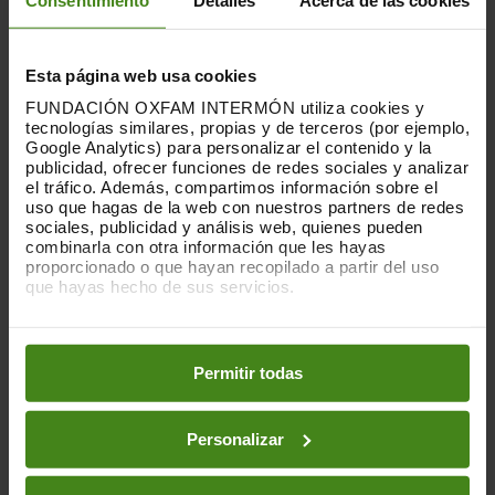
Consentimiento
Detalles
Acerca de las cookies
CUANDO UNA EMERGENCIA
Esta página web usa cookies
GOLPEA, CADA HORA CUENTA
FUNDACIÓN OXFAM INTERMÓN utiliza cookies y
tecnologías similares, propias y de terceros (por ejemplo,
Google Analytics) para personalizar el contenido y la
publicidad, ofrecer funciones de redes sociales y analizar
el tráfico. Además, compartimos información sobre el
uso que hagas de la web con nuestros partners de redes
sociales, publicidad y análisis web, quienes pueden
combinarla con otra información que les hayas
proporcionado o que hayan recopilado a partir del uso
que hayas hecho de sus servicios.
Puedes obtener más información y modificar tus
preferencias accediendo a nuestra
o
Política de Cookies
en los botones facilitados a continuación:
Permitir todas
Personalizar