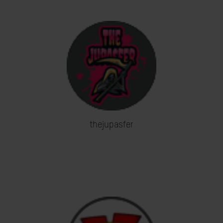
thejupasfer