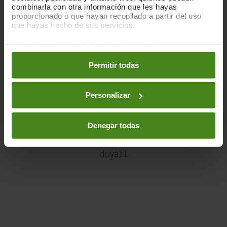
combinarla con otra información que les hayas
proporcionado o que hayan recopilado a partir del uso
que hayas hecho de sus servicios.
Puedes obtener más información y modificar tus
preferencias accediendo a nuestra
o
Política de Cookies
en los botones facilitados a continuación:
Permitir todas
Personalizar
Denegar todas
duya11