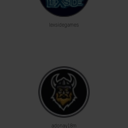
lexsidegames
adonay18m