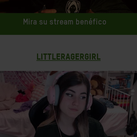
Mira su stream benéfico
Littleragergirl