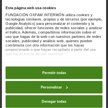
Esta página web usa cookies
FUNDACIÓN OXFAM INTERMÓN utiliza cookies y
Este encuentro es una invitación a estar
tecnologías similares, propias y de terceros (por ejemplo,
Google Analytics) para personalizar el contenido y la
cerca, también online. A
conversar y compartir
publicidad, ofrecer funciones de redes sociales y analizar
sin prisas, aunque sea a través de una
el tráfico. Además, compartimos información sobre el
pantalla. Porque cada voz suma, estés donde
uso que hagas de la web con nuestros partners de redes
sociales, publicidad y análisis web, quienes pueden
estés.
combinarla con otra información que les hayas
proporcionado o que hayan recopilado a partir del uso
que hayas hecho de sus servicios.
Queremos contarte cómo trabajamos en el día
a día en Oxfam Intermón, compartir las
Puedes obtener más información y modificar tus
historias y los retos que han marcado 2025 y
preferencias accediendo a nuestra
o
Política de Cookies
en los botones facilitados a continuación:
hablar de lo que viene. Porque tu apoyo hace
Permitir todas
posible nuestro trabajo. Y este encuentro
virtual es una forma de rendir cuentas, de
Personalizar
conversar con transparencia y de seguir
avanzando con criterio y compromiso.
Denegar todas