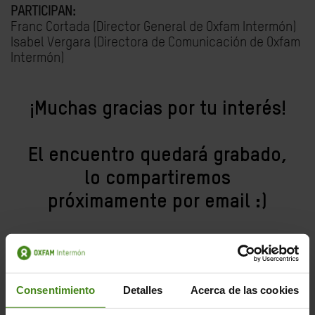
PARTICIPAN:
Franc Cortada (Director General de Oxfam Intermón)
Isabel Vergara (Directora de Comunicación de Oxfam
Intermón)
¡Muchas gracias por tu interés!
El encuentro quedará grabado,
lo compartiremos
próximamente por email :)
Consentimiento
Detalles
Acerca de las cookies