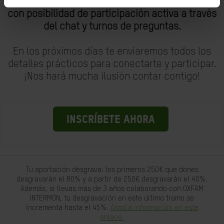
El encuentro se realizará en formato webinar,
con posibilidad de participación activa a través
del chat y turnos de preguntas.
En los próximos días te enviaremos todos los
detalles prácticos para conectarte y participar.
¡Nos hará mucha ilusión contar contigo!
INSCRÍBETE AHORA
Tu aportación desgrava: los primeros 250€ que dones
desgravarán el 80% y a partir de 250€ desgravarán el 40%.
Además, si llevas más de 3 años colaborando con OXFAM
INTERMÓN, tu desgravación en este último tramo se
incrementa hasta el 45%.
Amplia información en este
enlace.