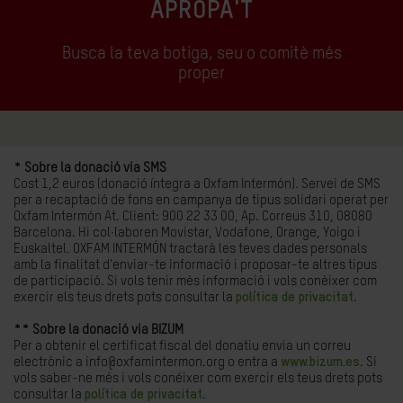
APROPA'T
Busca la teva botiga, seu o comitè més
proper
* Sobre la donació via SMS
Cost 1,2 euros (donació íntegra a Oxfam Intermón). Servei de SMS
per a recaptació de fons en campanya de tipus solidari operat per
Oxfam Intermón At. Client: 900 22 33 00, Ap. Correus 310, 08080
Barcelona. Hi col·laboren Movistar, Vodafone, Orange, Yoigo i
Euskaltel. OXFAM INTERMÓN tractarà les teves dades personals
amb la finalitat d'enviar-te informació i proposar-te altres tipus
de participació. Si vols tenir més informació i vols conèixer com
exercir els teus drets pots consultar la
política de privacitat
.
** Sobre la donació via BIZUM
Per a obtenir el certificat fiscal del donatiu envia un correu
electrònic a info@oxfamintermon.org o entra a
www.bizum.es
. Si
vols saber-ne més i vols conéixer com exercir els teus drets pots
consultar la
política de privacitat
.