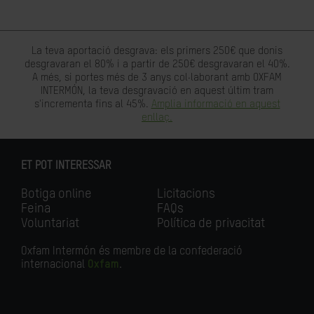
La teva aportació desgrava: els primers 250€ que donis
desgravaran el 80% i a partir de 250€ desgravaran el 40%.
A més, si portes més de 3 anys col·laborant amb OXFAM
INTERMÓN, la teva desgravació en aquest últim tram
s'incrementa fins al 45%.
Amplia informació en aquest
enllaç.
ET POT INTERESSAR
Botiga online
Licitacions
Feina
FAQs
Voluntariat
Política de privacitat
Oxfam Intermón és membre de la confederació
internacional
Oxfam
.