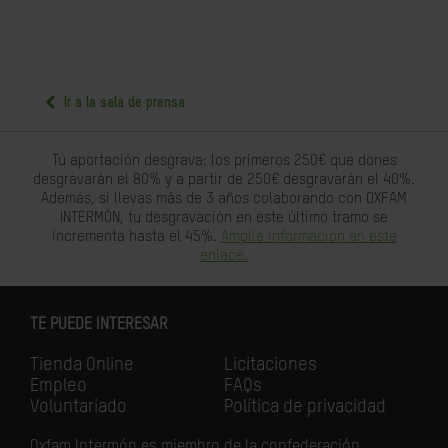
Ir a la sala de prensa
Tu aportación desgrava: los primeros 250€ que dones
desgravarán el 80% y a partir de 250€ desgravarán el 40%.
Además, si llevas más de 3 años colaborando con OXFAM
INTERMÓN, tu desgravación en este último tramo se
incrementa hasta el 45%.
Amplia información en este
enlace.
TE PUEDE INTERESAR
Tienda Online
Licitaciones
Empleo
FAQs
Voluntariado
Política de privacidad
Oxfam Intermón es miembro de la confederación