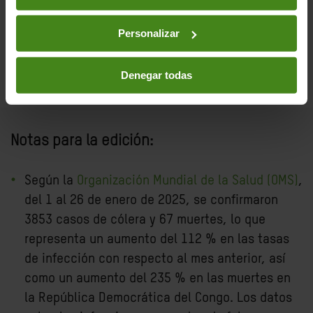
demasiado caros para millones de
personas.
Personalizar
Denegar todas
Notas para la edición:
Según la
Organización Mundial de la Salud (OMS)
,
del 1 al 26 de enero de 2025, se confirmaron
3853 casos de cólera y 67 muertes, lo que
representa un aumento del 112 % en las tasas
de infección con respecto al mes anterior, así
como un aumento del 235 % en las muertes en
la República Democrática del Congo. Los datos