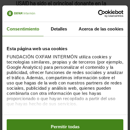
USAID ha sido el principal donante en la
República Democrática del Congo
; la
mayoría de las agencias de ayuda,
incluida Oxfam Intermón, dependieron de
Consentimiento
Detalles
Acerca de las cookies
su financiación para brindar asistencia
vital. La comunidad internacional debe
comprender que
los sistemas están
colapsando
rápidamente en la República
Esta página web usa cookies
Democrática del Congo. Cada momento de
FUNDACIÓN OXFAM INTERMÓN utiliza cookies y
inacción significa que se pierden más
tecnologías similares, propias y de terceros (por ejemplo,
Google Analytics) para personalizar el contenido y la
vidas que podrían salvarse, añadió
publicidad, ofrecer funciones de redes sociales y analizar
Mangundu.
el tráfico. Además, compartimos información sobre el
uso que hagas de la web con nuestros partners de redes
El
cierre de bancos e instituciones de
sociales, publicidad y análisis web, quienes pueden
microfinanzas
ha agravado la situación,
combinarla con otra información que les hayas
proporcionado o que hayan recopilado a partir del uso
paralizando la distribución de ayuda de
que hayas hecho de sus servicios.
emergencia mediante transferencias de
efectivo. El cierre de los aeropuertos de
Puedes obtener más información y modificar tus
Goma y Kavumu también
ha disparado los
preferencias accediendo a nuestra
o
Política de Cookies
en los botones facilitados a continuación:
precios de los alimentos
, haciéndolos
Permitir todas