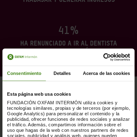
41%
ha renunciado a ir al dentista
por motivos económicos
Consentimiento
Detalles
Acerca de las cookies
El crecimiento económico no es
Esta página web usa cookies
suficiente si no llega a todos los
FUNDACIÓN OXFAM INTERMÓN utiliza cookies y
hogares. Aún son demasiadas personas
tecnologías similares, propias y de terceros (por ejemplo,
Google Analytics) para personalizar el contenido y la
quienes
viven sin ingresos dignos y
publicidad, ofrecer funciones de redes sociales y analizar
el tráfico. Además, compartimos información sobre el
deben sacrificar necesidades y
uso que hagas de la web con nuestros partners de redes
derechos básicos
. Entre las personas
sociales, publicidad y análisis web, quienes pueden