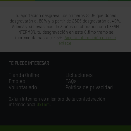
Tu aportación desgrava: los primeros 250€ que dones
desgravarán el 80% y a partir de 250€ desgravarán el 40%.
Además, si llevas más de 3 años colaborando con OXFAM
INTERMÓN, tu desgravación en este último tramo se
incrementa hasta el 45%.
Amplia información en este
enlace.
TE PUEDE INTERESAR
Tienda Online
Licitaciones
Empleo
FAQs
Voluntariado
Política de privacidad
Oxfam Intermón es miembro de la confederación
internacional
Oxfam
.