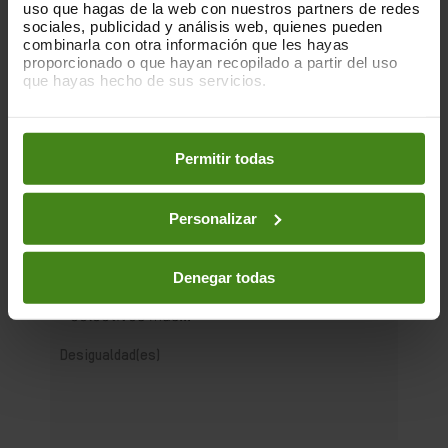
uso que hagas de la web con nuestros partners de redes
sociales, publicidad y análisis web, quienes pueden
combinarla con otra información que les hayas
proporcionado o que hayan recopilado a partir del uso
que hayas hecho de sus servicios.
Puedes obtener más información y modificar tus
preferencias accediendo a nuestra
o
Política de Cookies
16.06.2026
en los botones facilitados a continuación:
Permitir todas
Habitar la incertidumbre: vivienda,
juventud y malestar estructural
Personalizar
La crisis de la vivienda trasciende lo
material, impacta también en la salud
Denegar todas
mental de quiénes la sufren. Y uno de los
colectivos más...
Desigualdad(es)