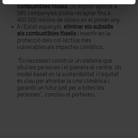
combustibles fòssils
. Un impost aplicat a
585 companyies podria recaptar fins a
400.000 milions de dòlars en el primer any.
A l’Estat espanyol,
eliminar els subsidis
als combustibles fòssils
i invertir en la
protecció dels col·lectius més
vulnerables als impactes climàtics.
“És necessari construir un sistema que
situï les persones i el planeta al centre. Un
model basat en la sostenibilitat i l’equitat
és clau per afrontar la crisi climàtica i
garantir un futur just per a totes les
persones”, conclou el portaveu.