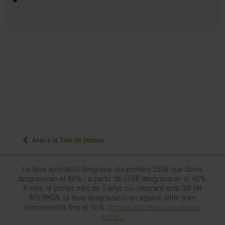
Anar a la Sala de premsa
La teva aportació desgrava: els primers 250€ que donis
desgravaran el 80% i a partir de 250€ desgravaran el 40%.
A més, si portes més de 3 anys col·laborant amb OXFAM
INTERMÓN, la teva desgravació en aquest últim tram
s'incrementa fins al 45%.
Amplia informació en aquest
enllaç.