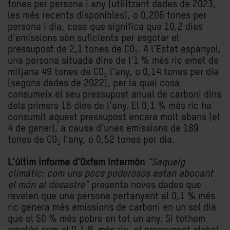
tones per persona i any (utilitzant dades de 2023,
les més recents disponibles), o 0,206 tones per
persona i dia, cosa que significa que 10,2 dies
d’emissions són suficients per esgotar el
pressupost de 2,1 tones de CO₂. A l’Estat espanyol,
una persona situada dins de l’1 % més ric emet de
mitjana 49 tones de CO₂ l’any, o 0,14 tones per dia
(segons dades de 2022), per la qual cosa
consumeix el seu pressupost anual de carboni dins
dels primers 16 dies de l’any. El 0,1 % més ric ha
consumit aquest pressupost encara molt abans (el
4 de gener), a causa d’unes emissions de 189
tones de CO₂ l’any, o 0,52 tones per dia.
L’últim informe d’Oxfam Intermón
“Saqueig
climàtic: com uns pocs poderosos estan abocant
el món al desastre”
presenta noves dades que
revelen que una persona pertanyent al 0,1 % més
ric genera més emissions de carboni en un sol dia
que el 50 % més pobre en tot un any. Si tothom