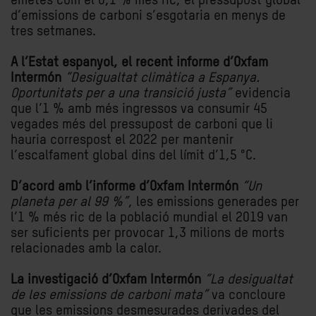
emetés com el 0,1 % més ric, el pressupost global
d’emissions de carboni s’esgotaria en menys de
tres setmanes.
A l’Estat espanyol, el recent informe d’Oxfam
Intermón
“Desigualtat climàtica a Espanya.
Oportunitats per a una transició justa”
evidencia
que l’1 % amb més ingressos va consumir 45
vegades més del pressupost de carboni que li
hauria correspost el 2022 per mantenir
l’escalfament global dins del límit d’1,5 °C.
D’acord amb l’informe d’Oxfam Intermón
“Un
planeta per al 99 %”
, les emissions generades per
l’1 % més ric de la població mundial el 2019 van
ser suficients per provocar 1,3 milions de morts
relacionades amb la calor.
La investigació d’Oxfam Intermón
“La desigualtat
de les emissions de carboni mata”
va concloure
que les emissions desmesurades derivades del