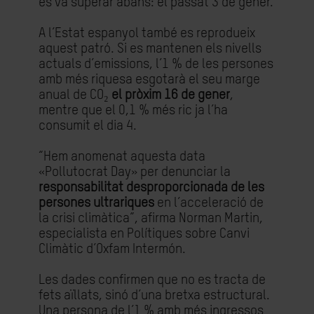
es va superar abans: el passat 3 de gener.
A l’Estat espanyol també es reprodueix
aquest patró. Si es mantenen els nivells
actuals d’emissions, l’1 % de les persones
amb més riquesa esgotarà el seu marge
anual de CO₂
el pròxim 16 de gener
,
mentre que el 0,1 % més ric ja l’ha
consumit el dia 4.
“Hem anomenat aquesta data
«Pollutocrat Day» per denunciar la
responsabilitat desproporcionada de les
persones ultrariques
en l’acceleració de
la crisi climàtica”, afirma Norman Martin,
especialista en Polítiques sobre Canvi
Climàtic d’Oxfam Intermón.
Les dades confirmen que no es tracta de
fets aïllats, sinó d’una bretxa estructural.
Una persona de l’1 % amb més ingressos