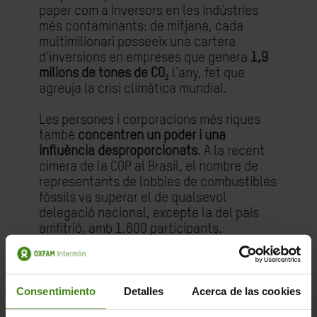
paper com a inversors en les indústries
més contaminants: de mitjana, cada
multimilionari posseeix una cartera
d’inversions en empreses que genera
1,9
milions de tones de CO₂
l’any, fet que
agreuja la crisi climàtica mundial.
Les persones i corporacions més riques
també
concentren un poder i una
influència desproporcionats
. A la recent
cimera de la COP al Brasil, el nombre de
representants de lobbies de combustibles
fòssils va superar el de qualsevol
delegació nacional, excepte la del país
amfitrió, amb 1.600 participants.
“Cal denunciar aquestes pràctiques i el
poder descomunal dels superrics. La seva
immensa riquesa els ha permès exercir
Consentimiento
Detalles
Acerca de las cookies
una influència injusta
sobre el disseny de