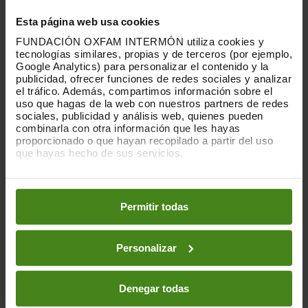
polítiques i afeblir les negociacions
climàtiques”, afegeix Martín.
Esta página web usa cookies
FUNDACIÓN OXFAM INTERMÓN utiliza cookies y
Solucions
tecnologías similares, propias y de terceros (por ejemplo,
L’organització demana als governs que
Google Analytics) para personalizar el contenido y la
publicidad, ofrecer funciones de redes sociales y analizar
pressionin les persones ultrariques
el tráfico. Además, compartimos información sobre el
perquè redueixin les seves emissions i que
uso que hagas de la web con nuestros partners de redes
garanteixin que qui més contamina
sociales, publicidad y análisis web, quienes pueden
assumeixi la seva responsabilitat
combinarla con otra información que les hayas
proporcionado o que hayan recopilado a partir del uso
mitjançant
mesures com
:
que hayas hecho de sus servicios.
Redistribuir l’esforç en la reducció
Puedes obtener más información y modificar tus
d’emissions
segons la petjada de carboni i
preferencias accediendo a nuestra
o
Política de Cookies
la capacitat econòmica.
en los botones facilitados a continuación:
Permitir todas
Augmentar els impostos sobre els
ingressos i la riquesa
de les persones
superriques i donar suport a les
Personalizar
negociacions de la Convenció de l’ONU
sobre Cooperació Fiscal Internacional.
Denegar todas
Aplicar
impostos als beneficis
extraordinaris de les empreses de