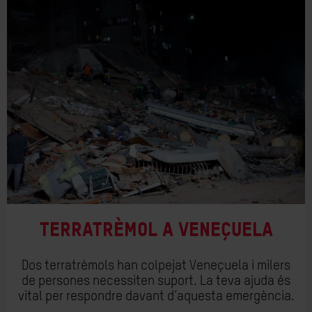
Terratrèmol a Veneçuela
Dos terratrèmols han colpejat Veneçuela i milers
de persones necessiten suport. La teva ajuda és
vital per respondre davant d’aquesta emergència.