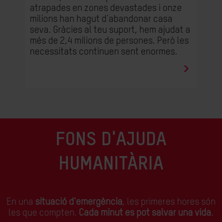
atrapades en zones devastades i onze
milions han hagut d'abandonar casa
seva. Gràcies al teu suport, hem ajudat a
més de 2,4 milions de persones. Però les
necessitats continuen sent enormes.
FONS D'AJUDA
HUMANITÀRIA
En una
situació d'emergència
, les primeres hores són
les que compten.
Cada minut es pot salvar una vida
.