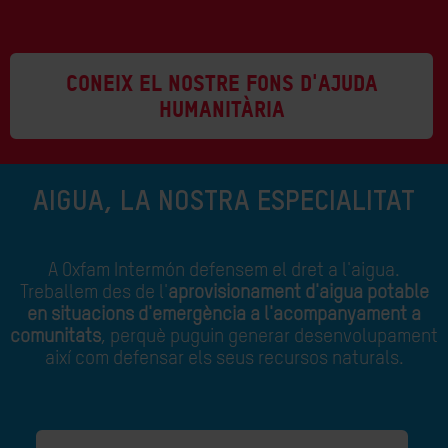
CONEIX EL NOSTRE FONS D'AJUDA
HUMANITÀRIA
AIGUA, LA NOSTRA ESPECIALITAT
A Oxfam Intermón defensem el dret a l'aigua.
Treballem des de l'
aprovisionament d'aigua potable
en situacions d'emergència a l'acompanyament a
comunitats
, perquè puguin generar desenvolupament
així com defensar els seus recursos naturals.