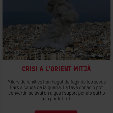
Crisi a l'Orient Mitjà
Milers de famílies han hagut de fugir de les seves
llars a causa de la guerra. La teva donació pot
convertir-se avui en aigua i suport per als qui ho
han perdut tot.