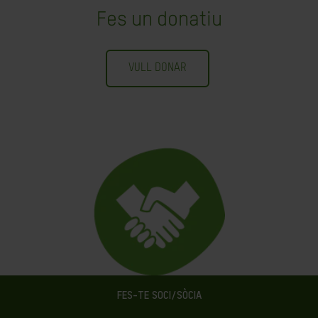
Fes un donatiu
VULL DONAR
FES-TE SOCI/SÒCIA
Fes-te soci/a