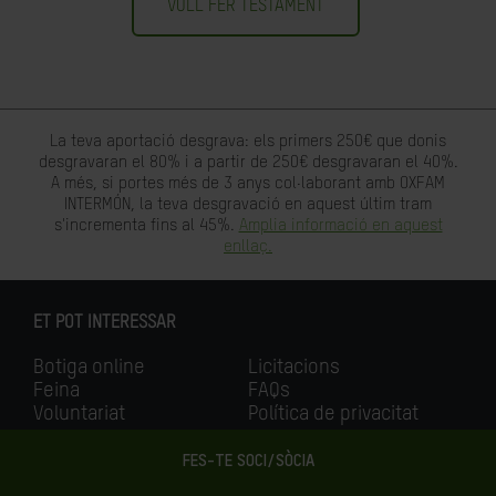
VULL FER TESTAMENT
La teva aportació desgrava: els primers 250€ que donis
desgravaran el 80% i a partir de 250€ desgravaran el 40%.
A més, si portes més de 3 anys col·laborant amb OXFAM
INTERMÓN, la teva desgravació en aquest últim tram
s'incrementa fins al 45%.
Amplia informació en aquest
enllaç.
ET POT INTERESSAR
Botiga online
Licitacions
Feina
FAQs
Voluntariat
Política de privacitat
Oxfam Intermón és membre de la confederació
FES-TE SOCI/SÒCIA
internacional
Oxfam
.