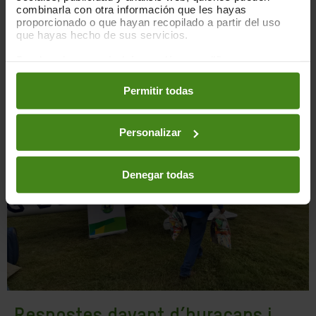
combinarla con otra información que les hayas
proporcionado o que hayan recopilado a partir del uso
que hayas hecho de sus servicios.
Puedes obtener más información y modificar tus
preferencias accediendo a nuestra
o
Política de Cookies
en los botones facilitados a continuación:
Permitir todas
Personalizar
Denegar todas