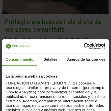
Protegim els boscos i els drets de
les seves comunitats
Donem suport als pobles i a les
comunitats
indígenes
per defensar els seus drets sobre els
boscos i la
terra a l’Amazònia
. Restaurem terres
degradades mitjançant l’agrosilvicultura al Sahel i
Consentimiento
Detalles
Acerca de las cookies
a Bolívia, i treballem per la recuperació de les
costes plantant vetiver a Vanuatu.
Esta página web usa cookies
FUNDACIÓN OXFAM INTERMÓN utiliza cookies y
tecnologías similares, propias y de terceros (por ejemplo,
Google Analytics) para personalizar el contenido y la
publicidad, ofrecer funciones de redes sociales y analizar
el tráfico. Además, compartimos información sobre el
uso que hagas de la web con nuestros partners de redes
sociales, publicidad y análisis web, quienes pueden