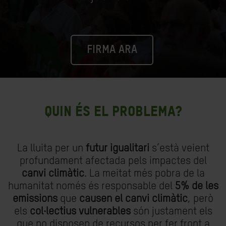
FIRMA ARA
QUIN ÉS EL PROBLEMA?
La lluita per un
futur igualitari
s’està veient
profundament afectada pels impactes del
canvi climàtic
. La meitat més pobra de la
humanitat només és responsable del
5% de les
emissions
que
causen el canvi climàtic
, però
els
col·lectius vulnerables
són justament els
que no disposen de recursos per fer front a