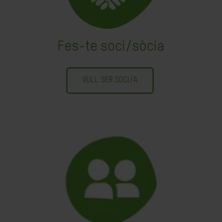
Fes-te soci/sòcia
VULL SER SOCI/A