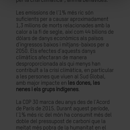
per la crisi climàtica”, afirma Benavides.
Les emissions de l'1% més ric són
suficients per a causar aproximadament
1,3 milions de morts relacionades amb la
calor a la fi de segle, així com 44 bilions de
dòlars de danys econòmics als països
d'ingressos baixos i mitjans-baixos per a
2050. Els efectes d'aquests danys
climàtics afectaran de manera
desproporcionada als qui menys han
contribuït a la crisi climàtica, en particular
a les persones que viuen al Sud Global,
amb major impacte en
les dones, les
nenes i els grups indígenes
.
La COP 30 marca deu anys des de l'Acord
de París de 2015. Durant aquest període,
l'1% més ric del món ha consumit més del
doble del pressupost de carboni que la
meitat més pobra de la humanitat en el