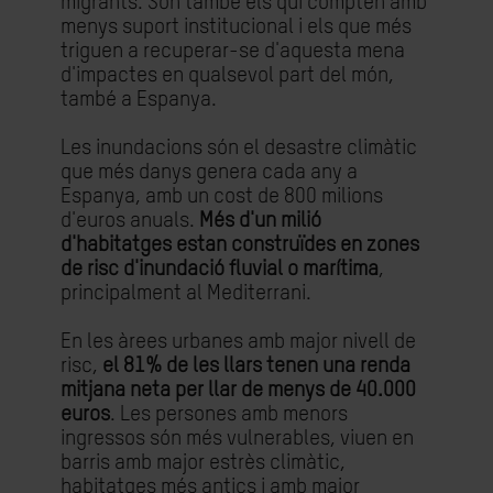
migrants. Són també els qui compten amb
menys suport institucional i els que més
triguen a recuperar-se d'aquesta mena
d'impactes en qualsevol part del món,
també a Espanya.
Les inundacions són el desastre climàtic
que més danys genera cada any a
Espanya, amb un cost de 800 milions
d'euros anuals.
Més d'un milió
d'habitatges estan construïdes en zones
de risc d'inundació fluvial o marítima
,
principalment al Mediterrani.
En les àrees urbanes amb major nivell de
risc,
el 81% de les llars tenen una renda
mitjana neta per llar de menys de 40.000
euros
. Les persones amb menors
ingressos són més vulnerables, viuen en
barris amb major estrès climàtic,
habitatges més antics i amb major