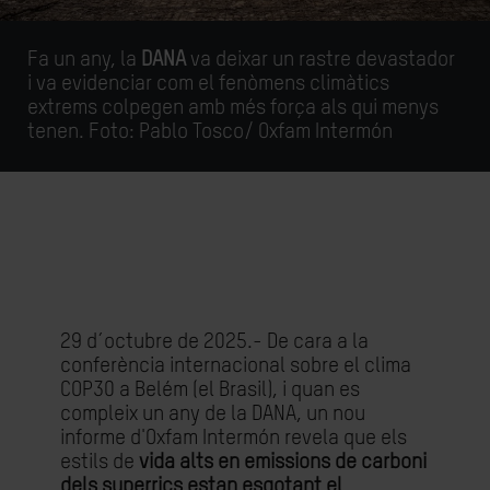
Fa un any, la
DANA
va deixar un rastre devastador
i va evidenciar com el fenòmens climàtics
extrems colpegen amb més força als qui menys
tenen. Foto: Pablo Tosco/ Oxfam Intermón
29 d´octubre de 2025.- De cara a la
conferència internacional sobre el clima
COP30 a Belém (el Brasil), i quan es
compleix un any de la DANA, un nou
informe d'Oxfam Intermón revela que els
estils de
vida alts en emissions de carboni
dels superrics estan esgotant el