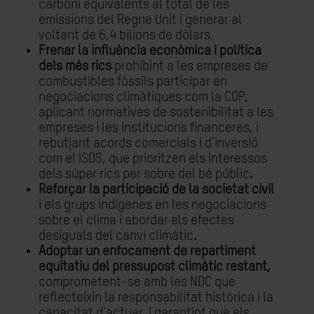
carboni equivalents al total de les
emissions del Regne Unit i generar al
voltant de 6,4 bilions de dòlars.
Frenar la influència econòmica i política
dels més rics
prohibint a les empreses de
combustibles fòssils participar en
negociacions climàtiques com la COP,
aplicant normatives de sostenibilitat a les
empreses i les institucions financeres, i
rebutjant acords comercials i d'inversió
com el ISDS, que prioritzen els interessos
dels súper rics per sobre del bé públic
.
Reforçar la participació de la societat civil
i els grups indígenes en les negociacions
sobre el clima i abordar els efectes
desiguals del canvi climàtic
.
Adoptar un enfocament de repartiment
equitatiu del pressupost climàtic restant,
comprometent-se amb les NDC que
reflecteixin la responsabilitat històrica i la
capacitat d'actuar, i garantint que els