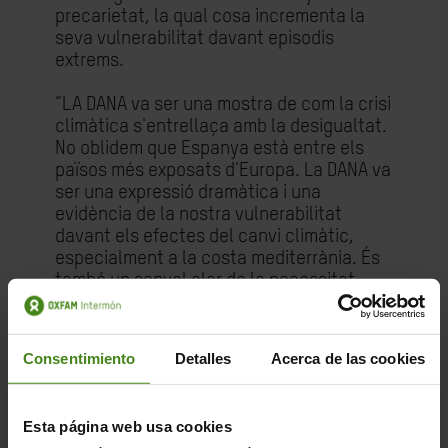
precarietat, la qual cosa incrementa la
seva vulnerabilitat davant episodis
extrems.
“LA DANA va ser una mostra de com la crisi
climàtica s'entrellaça amb la desigualtat.
No oblidem que Espanya està entre els
països més exposats d'Europa. La DANA va
ser una expressió dramàtica i una
evidència de la nostra vulnerabilitat
davant els efectes del canvi climàtic,
especialment a la costa mediterrània. És
també un senyal clar de la necessitat
d'avançar tant en la
transició energètica
justa
com en plans d'adaptació que no
deixin a ningú enrere”, explica
Consentimiento
Detalles
Acerca de las cookies
Lourdes Benavides, responsable de
Justícia Climàtica d'Oxfam Intermón.
Esta página web usa cookies
Influència injusta