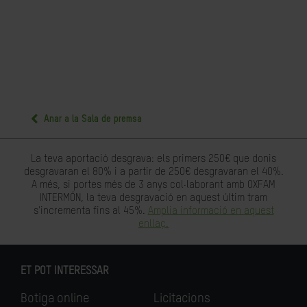
Anar a la Sala de premsa
La teva aportació desgrava: els primers 250€ que donis
desgravaran el 80% i a partir de 250€ desgravaran el 40%.
A més, si portes més de 3 anys col·laborant amb OXFAM
INTERMÓN, la teva desgravació en aquest últim tram
s'incrementa fins al 45%.
Amplia informació en aquest
enllaç.
ET POT INTERESSAR
Botiga online
Licitacions