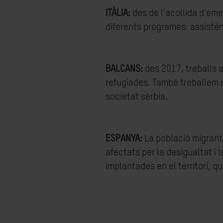
ITÀLIA:
des de l'acollida d'eme
diferents programes: assistènc
BALCANS:
des 2017, treballs 
refugiades. També treballem en
societat sèrbia.
ESPANYA:
La població migrant
afectats per la desigualtat i 
implantades en el territori, q