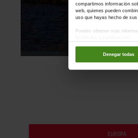
compartimos información sobr
web, quienes pueden combinar
uso que hayas hecho de sus 
Puedes obtener más informac
facilitados a continuación:
Denegar todas
EUROPA