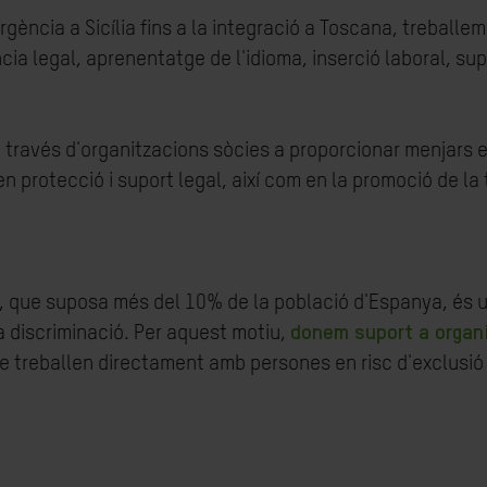
rgència a Sicília fins a la integració a Toscana, treball
ia legal, aprenentatge de l'idioma, inserció laboral, sup
a través d'organitzacions sòcies a proporcionar menjars
 protecció i suport legal, així com en la promoció de la t
, que suposa més del 10% de la població d'Espanya, és u
la discriminació. Per aquest motiu,
donem suport a organ
ue treballen directament amb persones en risc d'exclusió s