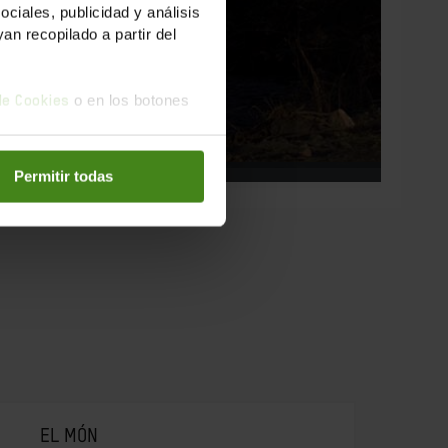
iales, publicidad y análisis
n recopilado a partir del
o en los botones
 de Cookies
Permitir todas
EL MÓN