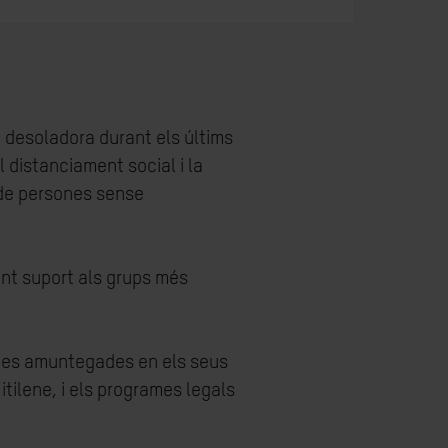
 desoladora durant els últims
 distanciament social i la
 de persones sense
ant suport als grups més
sones amuntegades en els seus
tilene, i els programes legals