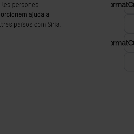
s les persones
porcionem ajuda a
ltres països com Síria,