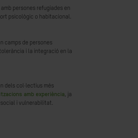
em amb persones refugiades en
ort psicològic o habitacional.
 en camps de persones
olerància i la integració en la
n dels col·lectius més
itzacions amb experiència
, ja
ocial i vulnerabilitat.