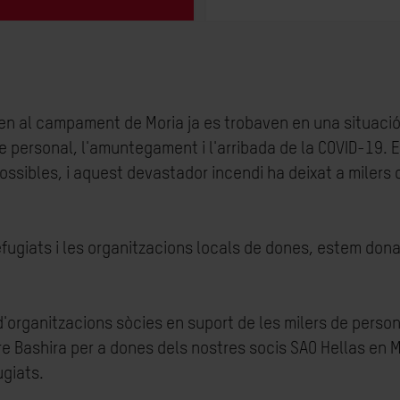
en al campament de Moria ja es trobaven en una situació
personal, l'amuntegament i l'arribada de la COVID-19. El
ossibles, i aquest devastador incendi ha deixat a milers
efugiats i les organitzacions locals de dones, estem don
s d'organitzacions sòcies en suport de les milers de per
 Bashira per a dones dels nostres socis SAO Hellas en Mi
ugiats.