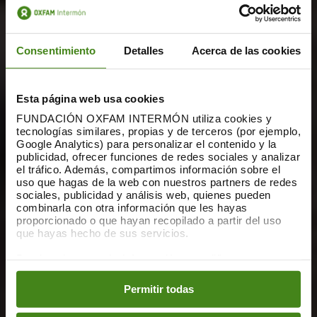
Consentimiento
Detalles
Acerca de las cookies
Esta página web usa cookies
FUNDACIÓN OXFAM INTERMÓN utiliza cookies y
tecnologías similares, propias y de terceros (por ejemplo,
Google Analytics) para personalizar el contenido y la
publicidad, ofrecer funciones de redes sociales y analizar
el tráfico. Además, compartimos información sobre el
uso que hagas de la web con nuestros partners de redes
sociales, publicidad y análisis web, quienes pueden
combinarla con otra información que les hayas
proporcionado o que hayan recopilado a partir del uso
que hayas hecho de sus servicios.
Puedes obtener más información y modificar tus
preferencias accediendo a nuestra
o
Política de Cookies
en los botones facilitados a continuación:
Permitir todas