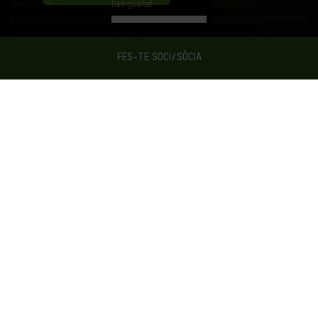
Emergència
Desigualtat
Emergència
Acord UE-Israel
FES-TE SOCI/SÒCIA
Ara A Oxfam Intermón
Informa’t sobre les nostres últimes activitats.
Descobreix com estem generant canvis en la vida de
milions de persones cada dia.
GHANA