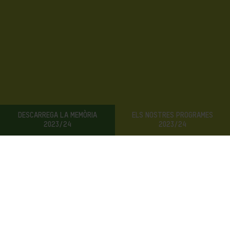
DESCARREGA LA MEMÒRIA
ELS NOSTRES PROGRAMES
FES-TE SOCI/SÒCIA
2023/24
2023/24