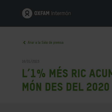
Anar a la Sala de premsa
16/01/2023
L’1% més ric acu
món des del 2020