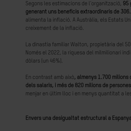
Segons les estimacions de l’organització,
95 
generant uns beneficis extraordinaris de 306.0
alimenta la inflació. A Austràlia, els Estats 
creixement de la inflació.
La dinastia familiar Walton, propietària del 5
Només el 2022, la riquesa del milmilionari in
dòlars (un 46%).
En contrast amb això
, almenys 1.700 milions d
dels salaris, i més de 820 milions de perso
menjar en últim lloc i en menys quantitat a le
Envers una desigualtat estructural a Espany