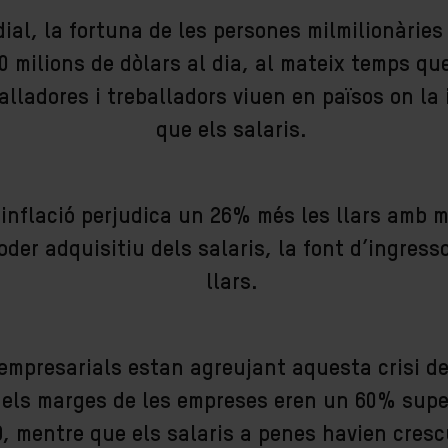
ial, la fortuna de les persones milmilionàries
00 milions de dòlars al dia, al mateix temps q
alladores i treballadors viuen en països on la 
que els salaris.
 inflació perjudica un 26% més les llars amb m
oder adquisitiu dels salaris, la font d’ingress
llars.
 empresarials estan agreujant aquesta crisi de 
, els marges de les empreses eren un 60% super
9, mentre que els salaris a penes havien cres