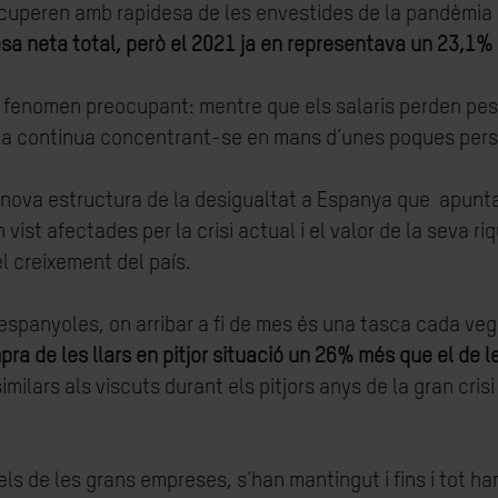
cuperen amb rapidesa de les envestides de la pandèmia i
sa neta total, però el 2021 ja en representava un 23,1%
n fenomen preocupant: mentre que els salaris perden pes 
nya continua concentrant-se en mans d’unes poques per
 nova estructura de la desigualtat a Espanya que apunta 
 vist afectades per la crisi actual i el valor de la seva 
l creixement del país.
rs espanyoles, on arribar a fi de mes és una tasca cada ve
mpra de les llars en pitjor situació un 26% més que el de
imilars als viscuts durant els pitjors anys de la gran crisi 
els de les grans empreses, s’han mantingut i fins i tot h