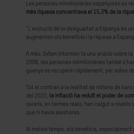
Les persones milmilionàries espanyoles es re
més riquesa concentrava el 15,3% de la rique
“L’evolució de la desigualtat a Espanya és u
augmenten els beneficis i la riquesa a Espa
A més, Oxfam Intermón fa una anàlisi sobre la
2008, les persones milmilionàries també s’han
guanys es recuperin ràpidament, per sobre de
Tot el contrari a la realitat de milions de lla
del 2022,
la inflació ha reduït el poder de co
salaris, en termes reals, han caigut a nivells s
que hi havia aleshores.
Al mateix temps, els beneficis, especialment 