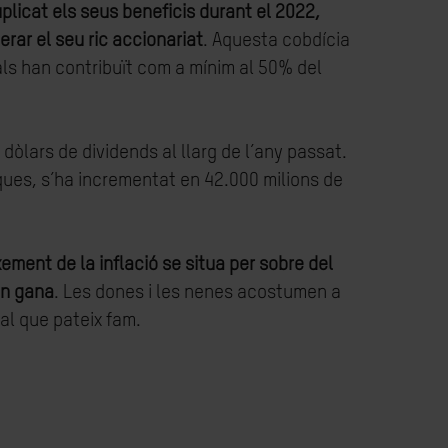
licat els seus beneficis durant el 2022,
rar el seu ric accionariat
. Aquesta cobdícia
ials han contribuït com a mínim al 50% del
dòlars de dividends al llarg de l’any passat.
ques, s’ha incrementat en 42.000 milions de
xement de la inflació se situa per sobre del
en gana
. Les dones i les nenes acostumen a
ial que pateix fam.