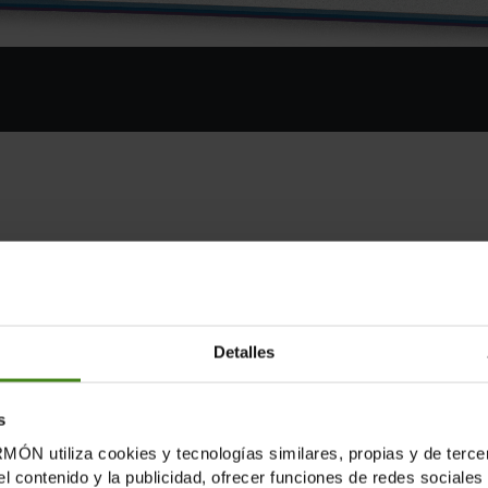
s parts de la nova riquesa (valorada en 42 bilions de dòl
irebé el doble que el 99% restant de la humanitat,
segon
ic ha capturat al voltant del 50% de la nova riquesa.
Detalles
è comença el
Fòrum Econòmic Mundial a Davos
. “Les elits
s
ncrementat simultàniament per primera vegada en 25 any
tiliza cookies y tecnologías similares, propias y de tercer
el contenido y la publicidad, ofrecer funciones de redes sociales 