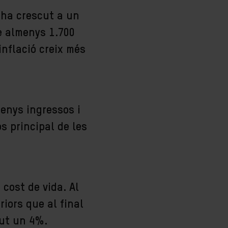
 ha crescut a un
ue almenys 1.700
inflació creix més
enys ingressos i
os principal de les
cost de vida. Al
iors que al final
cut un 4%.