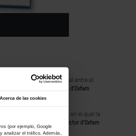
ars), generada a escala global entre el
s revela avui un nou informe d’Oxfam
Acerca de las cookies
 s’estan reunint en un context en el qual la
s”, afirma
Franc Cortada, director d’Oxfam
os (por ejemplo, Google
y analizar el tráfico. Además,