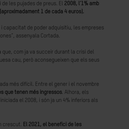
 de les pujades de preus. El
2008, l’1% amb
 (aproximadament 1 de cada 4 euros).
i capacitat de poder adquisitiu, les empreses
sones”, assenyala Cortada.
que, com ja va succeir durant la crisi del
riquesa cau, però aconsegueixen que els seus
gada més difícil. Entre el gener i el novembre
 les que tenen més ingressos
. Alhora, els
iniciada el 2008, i són ja un 4% inferiors als
an crescut.
El 2021, el benefici de les