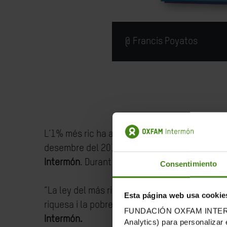
@ Francis Poyatos
L’1% més ric ha acaparat gairebé dues tercere
desembre del 2019 i el desembre del 2021, ga
Intermón
. Durant l’última dècada, l’1% més r
Consentimiento
“La ley del más rico” es publica el dia en qu
Esta página web usa cookie
riquesa i la pobresa extremes al món s’han i
FUNDACIÓN OXFAM INTERMÓN u
Intermón.
Analytics) para personalizar 