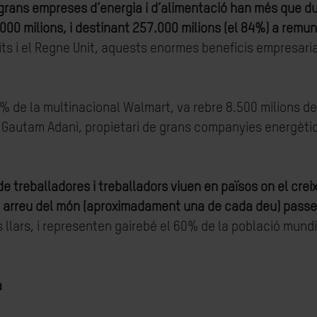
grans empreses d’energia i d’alimentació han més que dup
00 milions, i destinant 257.000 milions (el 84%) a remune
Units i el Regne Unit, aquests enormes beneficis empresar
0% de la multinacional Walmart, va rebre 8.500 milions de 
di Gautam Adani, propietari de grans companyies energèti
e treballadores i treballadors viuen en països on el crei
nes arreu del món (aproximadament una de cada deu) pass
s llars, i representen gairebé el 60% de la població mund
a