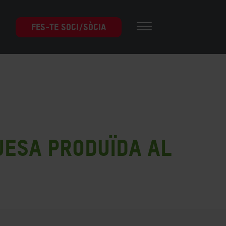
FES-TE SOCI/SÒCIA
uesa produïda al