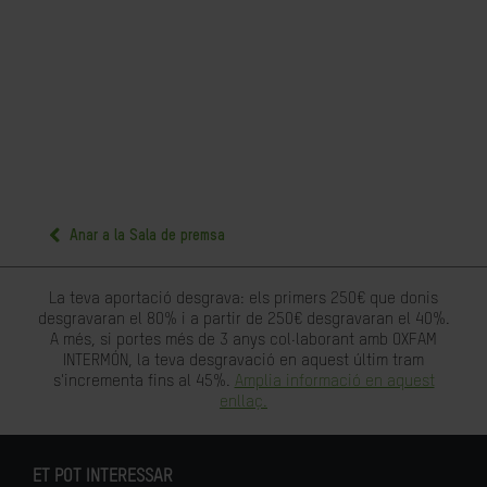
Anar a la Sala de premsa
La teva aportació desgrava: els primers 250€ que donis
desgravaran el 80% i a partir de 250€ desgravaran el 40%.
A més, si portes més de 3 anys col·laborant amb OXFAM
INTERMÓN, la teva desgravació en aquest últim tram
s'incrementa fins al 45%.
Amplia informació en aquest
enllaç.
ET POT INTERESSAR