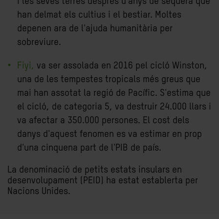
i les seves terres després d'anys de sequera que
han delmat els cultius i el bestiar. Moltes
depenen ara de l'ajuda humanitària per
sobreviure.
Fiyi,
va ser assolada en 2016 pel cicló Winston,
una de les tempestes tropicals més greus que
mai han assotat la regió de Pacífic. S'estima que
el cicló, de categoria 5, va destruir 24.000 llars i
va afectar a 350.000 persones. El cost dels
danys d'aquest fenomen es va estimar en prop
d'una cinquena part de l'PIB de país.
La denominació de petits estats insulars en
desenvolupament (PEID) ha estat establerta per
Nacions Unides.