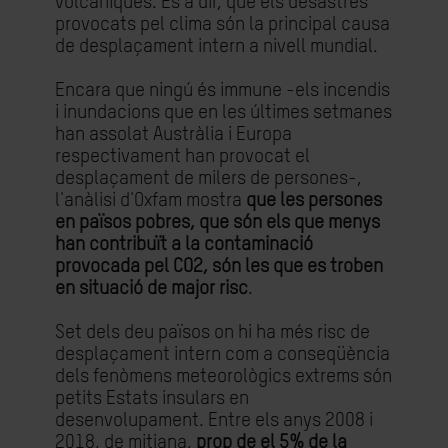
volcàniques. És a dir, que els desastres
provocats pel clima són la principal causa
de desplaçament intern a nivell mundial.
Encara que ningú és immune -els incendis
i inundacions que en les últimes setmanes
han assolat Austràlia i Europa
respectivament han provocat el
desplaçament de milers de persones-,
l'anàlisi d'Oxfam mostra
que les persones
en països pobres, que són els que menys
han contribuït a la contaminació
provocada pel CO2, són les que es troben
en situació de major risc
.
Set dels deu països on hi ha més risc de
desplaçament intern com a conseqüència
dels fenòmens meteorològics extrems són
petits Estats insulars en
desenvolupament. Entre els anys 2008 i
2018, de mitjana,
prop de el 5% de la