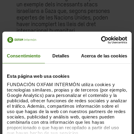
un exemple dels incessants atacs
israelians a Gaza que, segons persones
expertes de les Nacions Unides, poden
haver incomplert les lleis del dret
internacional humanitari.
El
Servei d’Aigua dels Municipis Costaners
,
responsable dels serveis d’aigua i
Consentimiento
Detalles
Acerca de las cookies
sanejament a Gaza i amb el qual treballa
Oxfam, calcula que els danys en les
infraestructures d’aigua i sanejament de
Esta página web usa cookies
Gaza ascendeixen almenys a 210 milions
de dòlars. L’estimació es basa en
FUNDACIÓN OXFAM INTERMÓN utiliza cookies y
tecnologías similares, propias y de terceros (por ejemplo,
avaluacions d’enquestes dutes a terme
Google Analytics) para personalizar el contenido y la
pel personal tècnic a la zona, però no
publicidad, ofrecer funciones de redes sociales y analizar
inclou els danys en àrees a les quals no
el tráfico. Además, compartimos información sobre el
es pot accedir a causa dels conflictes en
uso que hagas de la web con nuestros partners de redes
curs o de les restriccions militars
sociales, publicidad y análisis web, quienes pueden
combinarla con otra información que les hayas
israelianes. De la mateixa manera, tampoc
proporcionado o que hayan recopilado a partir del uso
no té en compte tots els “danys
que hayas hecho de sus servicios.