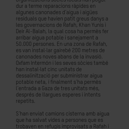
dur a terme reparacions ràpides en
algunes canonades d’aigua i aigües
residuals que havien patit greus danys a
les governacions de Rafah, Khan Yunis i
Deir Al-Balah, la qual cosa ha permès fer
arribar aigua potable i sanejament a
50.000 persones. En una zona de Rafah,
es van instal·lar gairebé 200 metres de
canonades noves abans de la invasió.
Oxfam Intermón i les seves sòcies també
han instal·lat cinc unitats de
dessalinització per subministrar aigua
potable neta, i finalment s’ha permès
l’entrada a Gaza de tres unitats més,
després de llargues esperes i intents
repetits.
S’han enviat camions cisterna amb aigua
que ha salvat vides a persones que es
trobaven en refugis improvisats a Rafah i