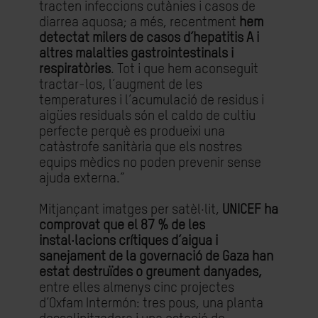
tracten infeccions cutànies i casos de
diarrea aquosa; a més, recentment
hem
detectat milers de casos d’hepatitis A i
altres malalties gastrointestinals i
respiratòries
. Tot i que hem aconseguit
tractar-los, l’augment de les
temperatures i l’acumulació de residus i
aigües residuals són el caldo de cultiu
perfecte perquè es produeixi una
catàstrofe sanitària que els nostres
equips mèdics no poden prevenir sense
ajuda externa.”
Mitjançant imatges per satèl·lit,
UNICEF ha
comprovat que el 87 % de les
instal·lacions crítiques d’aigua i
sanejament de la governació de Gaza han
estat destruïdes o greument danyades,
entre elles almenys cinc projectes
d’Oxfam Intermón: tres pous, una planta