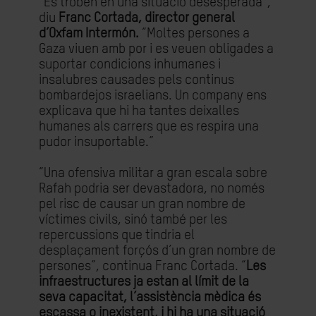
“Es troben en una situació desesperada”,
diu
Franc Cortada, director general
d’Oxfam Intermón.
“Moltes persones a
Gaza viuen amb por i es veuen obligades a
suportar condicions inhumanes i
insalubres causades pels continus
bombardejos israelians. Un company ens
explicava que hi ha tantes deixalles
humanes als carrers que es respira una
pudor insuportable.”
“Una ofensiva militar a gran escala sobre
Rafah podria ser devastadora, no només
pel risc de causar un gran nombre de
víctimes civils, sinó també per les
repercussions que tindria el
desplaçament forçós d’un gran nombre de
persones”, continua Franc Cortada. “
Les
infraestructures ja estan al límit de la
seva capacitat, l’assistència mèdica és
escassa o inexistent, i hi ha una situació