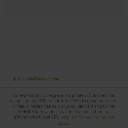
Anar a la Sala de premsa
La teva aportació desgrava: els primers 250€ que donis
desgravaran el 80% i a partir de 250€ desgravaran el 40%.
A més, si portes més de 3 anys col·laborant amb OXFAM
INTERMÓN, la teva desgravació en aquest últim tram
s'incrementa fins al 45%.
Amplia informació en aquest
enllaç.