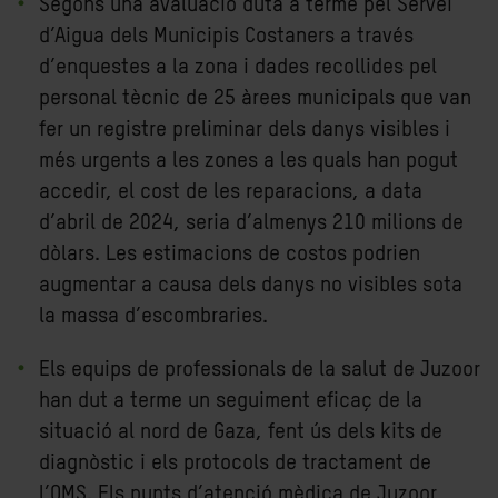
Segons una avaluació duta a terme pel Servei
d’Aigua dels Municipis Costaners a través
d’enquestes a la zona i dades recollides pel
personal tècnic de 25 àrees municipals que van
fer un registre preliminar dels danys visibles i
més urgents a les zones a les quals han pogut
accedir, el cost de les reparacions, a data
d’abril de 2024, seria d’almenys 210 milions de
dòlars. Les estimacions de costos podrien
augmentar a causa dels danys no visibles sota
la massa d’escombraries.
Els equips de professionals de la salut de Juzoor
han dut a terme un seguiment eficaç de la
situació al nord de Gaza, fent ús dels kits de
diagnòstic i els protocols de tractament de
l’OMS. Els punts d’atenció mèdica de Juzoor