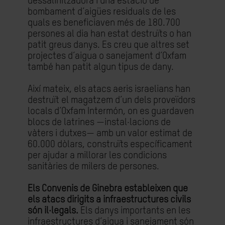
dessalinitzadora i una estació de
bombament d’aigües residuals de les
quals es beneficiaven més de 180.700
persones al dia han estat destruïts o han
patit greus danys. Es creu que altres set
projectes d’aigua o sanejament d’Oxfam
també han patit algun tipus de dany.
Així mateix, els atacs aeris israelians han
destruït el magatzem d’un dels proveïdors
locals d’Oxfam Intermón, on es guardaven
blocs de latrines —instal·lacions de
vàters i dutxes— amb un valor estimat de
60.000 dòlars, construïts específicament
per ajudar a millorar les condicions
sanitàries de milers de persones.
Els Convenis de Ginebra estableixen que
els atacs dirigits a infraestructures civils
són il·legals.
Els danys importants en les
infraestructures d’aigua i sanejament són