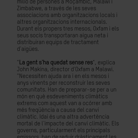
milió de persones a Moçambic, Malawi i
Zimbabwe, a través de les seves
associacions amb organitzacions locals i
altres organitzacions internacionals.
Durant els propers tres mesos, Oxfam i els
seus socis transportaran aigua neta i
distribuiran equips de tractament
d'aigües.
"
La gent s'ha quedat sense res
", explica
John Makina, director d'Oxfam a Malawi.
"Necessiten ajuda ara i en els mesos i
anys vinents per reconstruir les seves
comunitats. Han de preparar-se per a un
món en què esdeveniments climàtics
extrems com aquest van a ocórrer amb
més freqüència a causa del canvi
climàtic. Idai és una altra advertència
mortal de l'impacte del canvi climàtic. Els
governs, particularment els principals
emissors, han de reduir dràsticament les