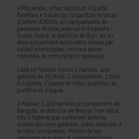
A Moçambic, s'han distribuït 470 kits
familiars a través de l'organització sòcia
d'Oxfam, AJOAGO, en campaments de
persones desplaçades en Estaquinha i
Guara. Guara, al districte de Buzi, és un
àrea actualment accessible només per
vaixell o helicòpter, i encara sense
sistemes de comunicació operatius.
Cada kit familiar inclou 2 mantes, una
galleda de 10 litres, 2 mosquiteres, 1 bidó,
8 culleres, 2 peces de roba i pastilles de
purificació d'aigua.
A Malawi, 1.000 famílies al campament de
Bangula, al districte de Nsanje, han rebut
kits d'higiene que contenien articles
essencials com galledes, sabó, sabó per a
la roba i compreses. Moltes de les
persones que viuen al campament van