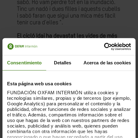
sabó. Ho vam perdre tot en la inundació.
Tinc un nadó i dues filles i aquests cubells
i sabó faran que sigui una mica més fàcil
tenir cura d'elles ".
El cicló Idai ha devastat les vides de més
de 2,6 milions de persones a tot el sud
d'Àfrica
, incloses unes 700.000 persones
a Malawi, on les fortes pluges, que van
Consentimiento
Detalles
Acerca de las cookies
començar el 6 de març, van causar
inundacions massives a la part sud del
país, van destruir cases i van arrasar
bestiar i cultius.
Esta página web usa cookies
FUNDACIÓN OXFAM INTERMÓN utiliza cookies y
"Estem veient enormes necessitats de
tecnologías similares, propias y de terceros (por ejemplo,
Google Analytics) para personalizar el contenido y la
sanejament al campament i les poques
publicidad, ofrecer funciones de redes sociales y analizar
latrines que s'han excavat en el
el tráfico. Además, compartimos información sobre el
campament són molt poc profundes i
uso que hagas de la web con nuestros partners de redes
algunes ja estan desbordant perquè l'àrea
sociales, publicidad y análisis web, quienes pueden
encara està inundada", diu Joseph Moyo,
combinarla con otra información que les hayas
proporcionado o que hayan recopilado a partir del uso
treballador humanitari d'Oxfam. "Atès que