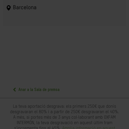
Barcelona
Anar a la Sala de premsa
La teva aportació desgrava: els primers 250€ que donis
desgravaran el 80% i a partir de 250€ desgravaran el 40%.
A més, si portes més de 3 anys col·laborant amb OXFAM
INTERMÓN, la teva desgravació en aquest últim tram
s'incrementa fins al 45%.
Amplia informació en aquest