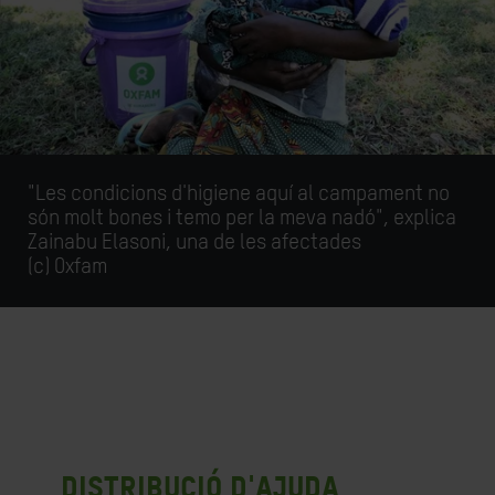
"Les condicions d'higiene aquí al campament no
són molt bones i temo per la meva nadó", explica
Zainabu Elasoni, una de les afectades
(c) Oxfam
distribució d'ajuda