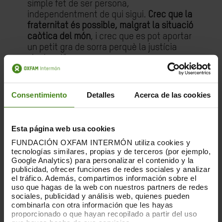
simple fet de ser persona,
independentment de qui sigui.
Crec que la
fraternitat és possible, malgrat la situació
caòtica del món
, i crec que es pot aportar
un petit gra de sorra perquè la justícia
sigui real”.
Oxfam Intermón compta amb 963 persones
voluntàries
. El 80% d’elles són dones que,
Consentimiento
Detalles
Acerca de las cookies
majoritàriament, duen a terme la seva
tasca a les 30 botigues de comerç just de
l’entitat, promovent el consum
Esta página web usa cookies
responsable. També hi ha equips que
FUNDACIÓN OXFAM INTERMÓN utiliza cookies y
donen suport amb el seu activisme o amb
tecnologías similares, propias y de terceros (por ejemplo,
tasques de sensibilització a les diferents
Google Analytics) para personalizar el contenido y la
iniciatives o campanyes de l’ONG sobre
publicidad, ofrecer funciones de redes sociales y analizar
emergències, canvi climàtic o lluita
el tráfico. Además, compartimos información sobre el
uso que hagas de la web con nuestros partners de redes
contra la pobresa i la desigualtat.
sociales, publicidad y análisis web, quienes pueden
combinarla con otra información que les hayas
L’equip celebra el Dia Internacional del
proporcionado o que hayan recopilado a partir del uso
Voluntariat
en plena temporada