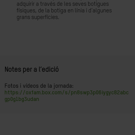
adquirir a través de les seves botigues
físiques, de la botiga en línia i d’algunes
grans superfícies.
Notes per a l’edició
Fotos i vídeos de la jornada:
https://oxfam.box.com/s/pn8swp3p06iygyc82abc
gp0g1bg3udan