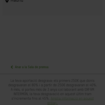
Madrid
Anar a la Sala de premsa
La teva aportació desgrava: els primers 250€ que donis
desgravaran el 80% i a partir de 250€ desgravaran el 40%.
A més, si portes més de 3 anys col·laborant amb OXFAM
INTERMÓN, la teva desgravació en aquest últim tram
s'incrementa fins al 45%.
Amplia informació en aquest
enllaç.