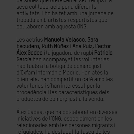
persones que ofereixen el seu temps i la
seva col·laboració per a diferents
activitats, i ho ha fet amb una jornada de
trobada amb artistes i esportistes que
col·laboren amb aquesta ONG.
Les actrius
Manuela Velasco, Sara
Escudero, Ruth Núñez i Ana Ruiz, l’actor
Álex Gadea
i la jugadora de rugbi
Patricia
García
han acompanyat les voluntàries
habituals a la botiga de comerç just
d’Oxfam Intermón a Madrid. Han atès la
clientela, han compartit un cafè amb les
voluntàries i s’han interessat per la
procedència i les característiques dels
productes de comerç just a la venda.
Álex Gadea, que ha col·laborat en diverses
iniciatives de l’ONG, especialment en les
relacionades amb les persones migrants i
refugiades, ha destacat la tasca de les