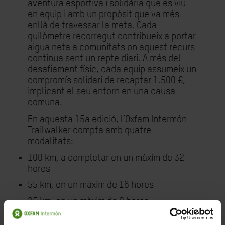
aventura esportiva i solidària que es viu
en equip i amb un propòsit que va més
enllà de travessar la meta. Cada
quilòmetre recorregut contribueix a portar
aigua neta a comunitats on aquest recurs
continua sent un repte diari. A més del
desafiament físic, cada equip assumeix un
compromís solidari de recaptar 1.500 €,
implicant el seu entorn en una causa
comuna.
En aquesta 15a edició, l’Oxfam Intermón
Trailwalker compta amb quatre
modalitats:
100 km, a completar en un màxim de 32
hores
55 km, en un màxim de 16 hores
25 km, en un màxim de 8 hores
10 km, en un màxim de 4 hores