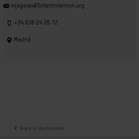
mjagejas@OxfamIntermon.org
+34 638 24 26 72
Madrid
Anar a la Sala de premsa