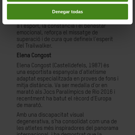
i artista visual Óscar Alonso, conegut com
Denegar todas
a 72 quilos, ha creat la imatge oficial
d'aquesta edició.
La seva obra, vinculada
a l'esport, la constància i el benestar
emocional, reforça el missatge de
superació i de cura que defineix l'esperit
del Trailwalker.
Elena Congost
Elena Congost (Castelldefels, 1987) és
una esportista espanyola d'atletisme
adaptat especialitzada en proves de fons i
mitja distància. Va ser medalla d'or en
marató als Jocs Paralímpics de Rio 2016 i
recentment ha batut el rècord d'Europa
de marató.
Amb una discapacitat visual
degenerativa, s'ha consolidat com una de
les atletes més inspiradores del panorama
internacional, i ha demostrat que la