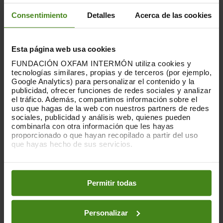
Consentimiento
Detalles
Acerca de las cookies
15 anys caminant per un món sense
pobresa
Esta página web usa cookies
Quinze anys després de la primera edició,
FUNDACIÓN OXFAM INTERMÓN utiliza cookies y
l'Oxfam Intermón Trailwalker s'ha
tecnologías similares, propias y de terceros (por ejemplo,
consolidat com una de les principals cites
Google Analytics) para personalizar el contenido y la
esportives solidàries per equips del país.
publicidad, ofrecer funciones de redes sociales y analizar
Des dels seus inicis,
més de 35.000
el tráfico. Además, compartimos información sobre el
persones han participat del repte
,
uso que hagas de la web con nuestros partners de redes
sociales, publicidad y análisis web, quienes pueden
recorrent milers de quilòmetres i
combinarla con otra información que les hayas
recaptant més de 8,5 milions d'euros.
proporcionado o que hayan recopilado a partir del uso
que hayas hecho de sus servicios.
Gràcies a aquest esforç col·lectiu, Oxfam
Intermón ha pogut millorar l'accés a
Puedes obtener más información y modificar tus
l'aigua potable i les condicions de vida de
preferencias accediendo a nuestra
o
Política de Cookies
4,5 milions de persones a comunitats
en los botones facilitados a continuación:
Permitir todas
especialment vulnerables.
Col·laboració amb 72 quilos
Personalizar
Amb motiu del 15è aniversari
, l'il·lustrador