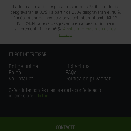
La teva aportació desgrava: els primers 250€ que donis
desgravaran el 80% i a partir de 250€ desgravaran el 40%.
A més, si portes més de 3 anys col·laborant amb OXFAM
INTERMÓN, la teva desgravació en aquest últim tram
s'incrementa fins al 45%.
Amplia informació en aquest
enllaç.
ET POT INTERESSAR
Botiga online
Licitacions
Feina
FAQs
Voluntariat
Política de privacitat
Oxfam Intermón és membre de la confederació
internacional
Oxfam
.
CONTACTE