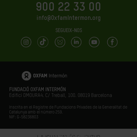
900 22 33 00
info@OxfamIntermon.org
SEGUEIX-NOS
FUNDACIÓ OXFAM INTERMÓN
Edifici DMOURA4. C/ Treball, 100. 08019 Barcelona
Inscrita en el Registre de Fundacions Privades de la Generalitat de
Catalunya amb el número
259.
NIF: G-58236803
FES-TE SOCI/SÒCIA