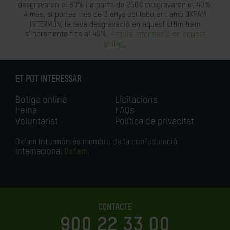
desgravaran el 80% i a partir de 250€ desgravaran el 40%.
A més, si portes més de 3 anys col·laborant amb OXFAM
INTERMÓN, la teva desgravació en aquest últim tram
s'incrementa fins al 45%.
Amplia informació en aquest
enllaç.
ET POT INTERESSAR
Botiga online
Licitacions
Feina
FAQs
Voluntariat
Política de privacitat
Oxfam Intermón és membre de la confederació
internacional
Oxfam
.
CONTACTE
900 22 33 00