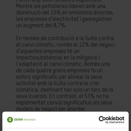
Mentre les petrolieres lideren amb una
disminució del 15% en emissions directes,
les empreses d’electricitat i gasregistren
un augment del 8,7%.
En termes de contribució a la lluita contra
el canvi climàtic, només el 12% del negoci
d'aquestes empreses té un
impactesubstancial en la mitigació i
l'adaptació al canvi climàtic. Només una
de cada quatre grans empreses fa un
esforç significatiu per alinear la seva
activitat amb la lluita contra la crisi
climàtica, destinant tan sols un terç de la
seva inversió. En contrast, el 53% no ha
implementat canvis significatius als seus
models de negoci per abordar
l'emergència climàtica.
“És també una realitat que la crisi