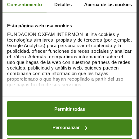
climàtica té efectes més devastadors
Consentimiento
Detalles
Acerca de las cookies
sobre les persones i els països més
pobres. Els que menys contribueixen al
canvi climàtic són els que estan patint
Esta página web usa cookies
més els seus efectes en forma
FUNDACIÓN OXFAM INTERMÓN utiliza cookies y
d'inundacions, sequereso huracans, els
tecnologías similares, propias y de terceros (por ejemplo,
efectes dels quals generen pobresa i
Google Analytics) para personalizar el contenido y la
publicidad, ofrecer funciones de redes sociales y analizar
desigualtat en les comunitats més
el tráfico. Además, compartimos información sobre el
desafavorides. També a Espanya” conclou
uso que hagas de la web con nuestros partners de redes
Alba.
sociales, publicidad y análisis web, quienes pueden
combinarla con otra información que les hayas
proporcionado o que hayan recopilado a partir del uso
Oxfam Intermón en el marc de la seva
que hayas hecho de sus servicios.
feina contra les desigualtats subratlla la
necessitat urgent d'una acció
Puedes obtener más información y modificar tus
mésambiciosa i coordinada tant per part
preferencias accediendo a nuestra
o
Política de Cookies
de les empreses com dels governs,
en los botones facilitados a continuación:
Permitir todas
reafirmant la importància d'abordar
l'emergència climàtica amb
responsabilitat i transparència.
Personalizar