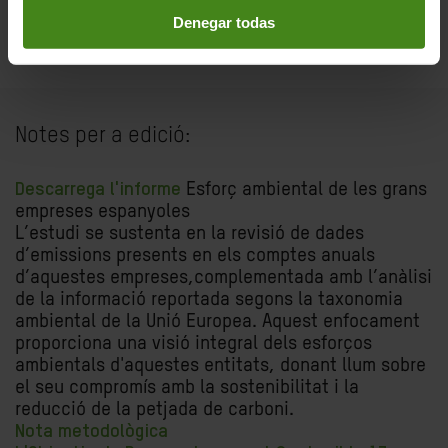
Denegar todas
Notes per a edició:
Descarrega l'informe
Esforç ambiental de les grans
empreses espanyoles
L’estudi se sustenta en la revisió de dades
d’emissions presents en els comptes anuals
d’aquestes empreses,complementada amb l’anàlisi
de la informació reportada segons la taxonomia
ambiental de la Unió Europea. Aquest enfocament
proporciona una visió integral dels esforços
ambientals d'aquestes entitats, donant llum sobre
el seu compromís amb la sostenibilitat i la
reducció de la petjada de carboni.
Nota metodològica