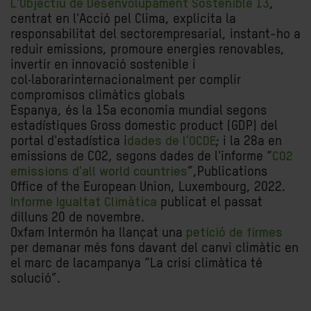
L'Objectiu de Desenvolupament Sostenible 13
,
centrat en l'Acció pel Clima, explicita la
responsabilitat del sectorempresarial, instant-ho a
reduir emissions, promoure energies renovables,
invertir en innovació sostenible i
col·laborarinternacionalment per complir
compromisos climàtics globals
Espanya, és la 15a economia mundial segons
estadístiques Gross domestic product (GDP) del
portal d'estadística i
dades de l'OCDE
; i la 28a en
emissions de CO2, segons dades de l'informe “
CO2
emissions d'all world countries
”,Publications
Office of the European Union, Luxembourg, 2022.
Informe Igualtat Climàtica
publicat el passat
dilluns 20 de novembre.
Oxfam Intermón ha llançat una
petició de firmes
per demanar més fons davant del canvi climàtic en
el marc de lacampanya “La crisi climàtica té
solució”.