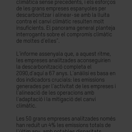
climàtica sense precedents, i els esforços
de les grans empreses espanyoles per
descarbonitzar i alinear-se amb la lluita
contra el canvi climàtic resulten molt
insuficients. El panorama general planteja
interrogants sobre el compromís climàtic
de moltes d’elles”.
L'informe assenyala que, a aquest ritme,
les empreses analitzades aconseguirien
la descarbonització completa el
2090,d'aquí a 67 anys. L'anàlisi es basa en
dos indicadors crucials: les emissions
generades per l'activitat de les empreses i
l'alineació de les operacions amb
l'adaptació i la mitigació del canvi
climàtic.
Les 50 grans empreses analitzades només
han reduït un 4% les emissions totals de
l'últim any, amb notables disparitats.