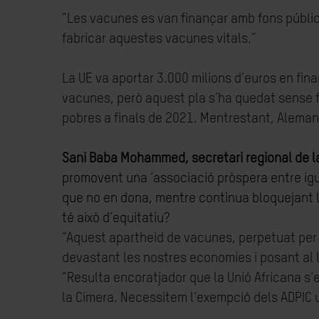
“Les vacunes es van finançar amb fons públics
fabricar aquestes vacunes vitals.”
La UE va aportar 3.000 milions d’euros en fin
vacunes, però aquest pla s’ha quedat sense fo
pobres a finals de 2021. Mentrestant, Aleman
Sani Baba Mohammed, secretari regional de la I
promovent una ‘associació pròspera entre igu
que no en dona, mentre continua bloquejant l
té això d’equitatiu?
“Aquest apartheid de vacunes, perpetuat per 
devastant les nostres economies i posant al lí
“Resulta encoratjador que la Unió Africana s’e
la Cimera. Necessitem l’exempció dels ADPIC u