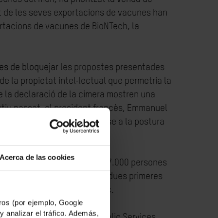
ent de les seves exportacions de vacunes han
portacions de vacunes de BioNTech, la
es de bloquejar
les propostes presentades
de la propietat intel·lectual que permetria la
de la declaració de la cimera mostren una
’estiu passat, el president francès, Emmanuel
s ha fet ben poc per oposar-se a la postura
Acerca de las cookies
començaments d’any, gairebé 7.000 persones
oblació africana ha rebut les dues primeres
e han rebut la dosi de reforç.
os (por ejemplo, Google
y analizar el tráfico. Además,
nce, Christian Aid, Oxfam, Public Services