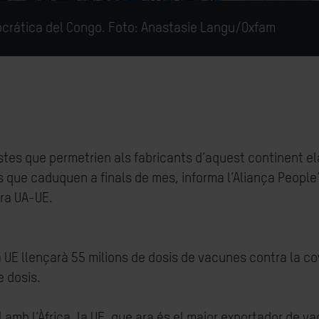
crática del Congo. Foto:
Anastasie Langu/Oxfam
postes que permetrien als fabricants d’aquest continent e
s que caduquen a finals de mes, informa l’Aliança Peopl
era UA-UE.
a UE llençarà 55 milions de dosis de vacunes contra la c
e dosis.
 amb l’Àfrica, la UE, que ara és el major exportador de v