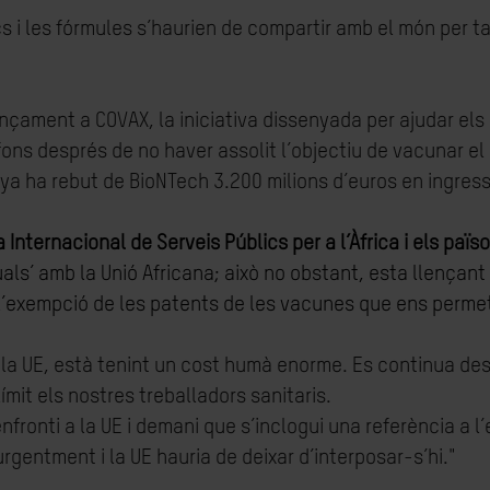
 i les fórmules s’haurien de compartir amb el món per ta
ançament a COVAX, la iniciativa dissenyada per ajudar els
ns després de no haver assolit l’objectiu de vacunar el
ya ha rebut de BioNTech 3.200 milions d’euros en ingress
nternacional de Serveis Públics per a l’Àfrica i els païs
als’ amb la Unió Africana; això no obstant, esta llençan
’exempció de les patents de les vacunes que ens permetr
la UE, està tenint un cost humà enorme. Es continua dest
mit els nostres treballadors sanitaris.
nfronti a la UE i demani que s’inclogui una referència a 
rgentment i la UE hauria de deixar d’interposar-s’hi."