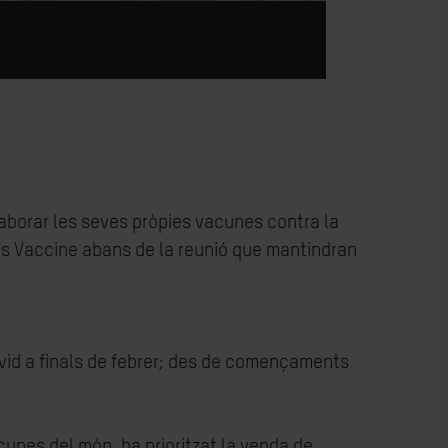
laborar les seves pròpies vacunes contra la
e’s Vaccine abans de la reunió que mantindran
ovid a finals de febrer; des de començaments
acunes del món, ha prioritzat la venda de