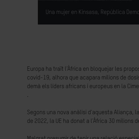
Una mujer en Kinsasa, República Demo
Europa ha traït l’Àfrica en bloquejar les pro
covid-19, alhora que acapara milions de dosi
demà els líders africans i europeus en la Cim
.
Segons una nova anàlisi d’aquesta Aliança, l
de 2022, la UE ha donat a l’Àfrica 30 milions d
Malgrat presumir de tenir una relació especial