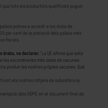
l que tots els productors qualificats puguin
 països pobres a accedir a les dosis de
 20 per cent de la població dels països més
os fiscals.
os àrabs, va declarar:
"
La UE afirma que està
t a les escombraries més dosis de vacunes
ia produir les nostres pròpies vacunes. Què
ruint els nostres mitjans de subsistència,
l’exempció dels ADPIC en el document final de