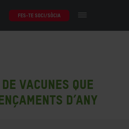
FES-TE SOCI/SÒCIA
s de vacunes que
mençaments d’any