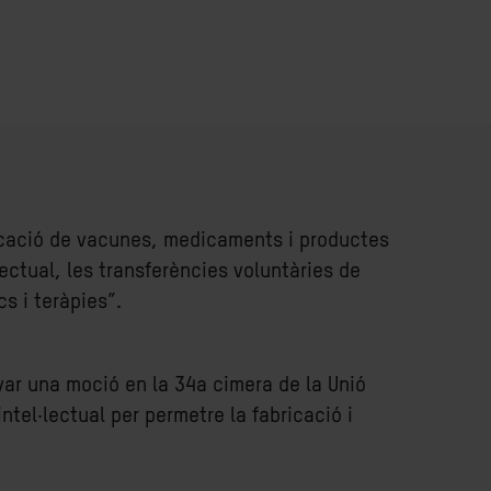
icació de vacunes, medicaments i productes
·lectual, les transferències voluntàries de
s i teràpies”.
ovar una moció en la 34a cimera de la Unió
tel·lectual per permetre la fabricació i