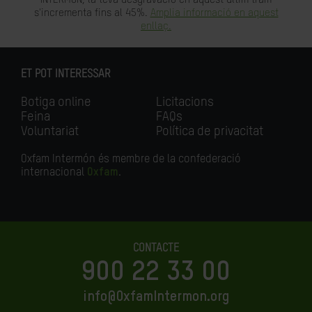
s'incrementa fins al 45%.
Amplia informació en aquest
enllaç.
ET POT INTERESSAR
Botiga online
Licitacions
Feina
FAQs
Voluntariat
Política de privacitat
Oxfam Intermón és membre de la confederació
internacional
Oxfam
.
CONTACTE
900 22 33 00
info@OxfamIntermon.org