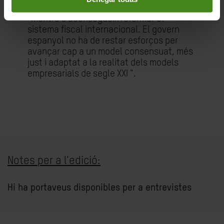
"Aquest és un primer pas", conclou,
"mentre s'aconsegueix reformar el
sistema fiscal internacional. El govern
espanyol no ha de restar esforços per
avançar cap a un model consensuat, més
just i adaptat a la realitat dels models
empresarials de segle XXI ".
Notes per a l'edició:
Hi ha portaveus disponibles per a entrevistes