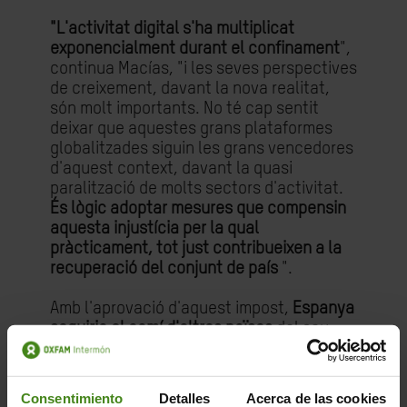
"L'activitat digital s'ha multiplicat
exponencialment durant el confinament
",
continua Macías, "i les seves perspectives
de creixement, davant la nova realitat,
són molt importants. No té cap sentit
deixar que aquestes grans plataformes
globalitzades siguin les grans vencedores
d'aquest context, davant la quasi
paralització de molts sectors d'activitat.
És lògic adoptar mesures que compensin
aquesta injustícia per la qual
pràcticament, tot just contribueixen a la
recuperació del conjunt de país
".
Amb l'aprovació d'aquest impost,
Espanya
seguiria el camí d'altres països
del seu
entorn, com França o el Regne Unit, que
han anunciat que activaran la seva
recaptació aquest mateix exercici sense
Consentimiento
Detalles
Acerca de las cookies