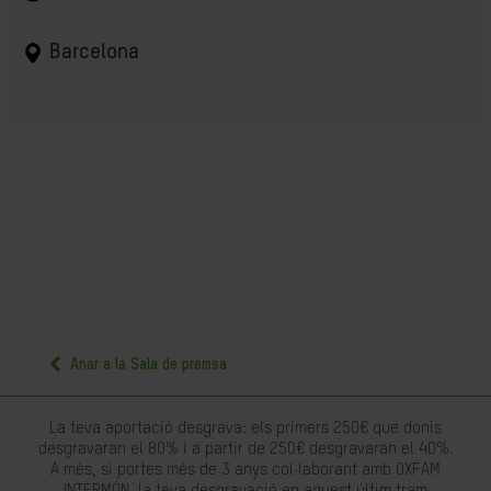
Barcelona
Anar a la Sala de premsa
La teva aportació desgrava: els primers 250€ que donis
desgravaran el 80% i a partir de 250€ desgravaran el 40%.
A més, si portes més de 3 anys col·laborant amb OXFAM
INTERMÓN, la teva desgravació en aquest últim tram