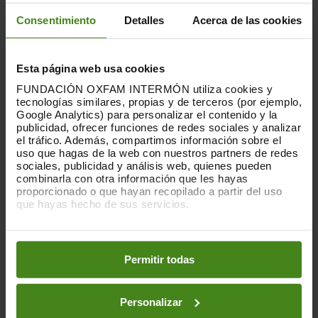
passatger en
cada vol d'aquests nous jets
Consentimiento
Detalles
Acerca de las cookies
cremarà 40 vegades més diòxid de carboni
que un passatger d'un vol regular
.
Esta página web usa cookies
FUNDACIÓN OXFAM INTERMÓN utiliza cookies y
tecnologías similares, propias y de terceros (por ejemplo,
Google Analytics) para personalizar el contenido y la
“Avançar cap a economies de zero
publicidad, ofrecer funciones de redes sociales y analizar
el tráfico. Además, compartimos información sobre el
emissions requereix canvis
uso que hagas de la web con nuestros partners de redes
radicals que només seran
sociales, publicidad y análisis web, quienes pueden
combinarla con otra información que les hayas
possibles gràcies a una
proporcionado o que hayan recopilado a partir del uso
intervenció pública decidida”
que hayas hecho de sus servicios.
Puedes obtener más información y modificar tus
LARA CONTRERAS
preferencias accediendo a nuestra
o
Política de Cookies
responsable de relacions
institucionals
en los botones facilitados a continuación:
Permitir todas
d'Oxfam Intermón
Personalizar