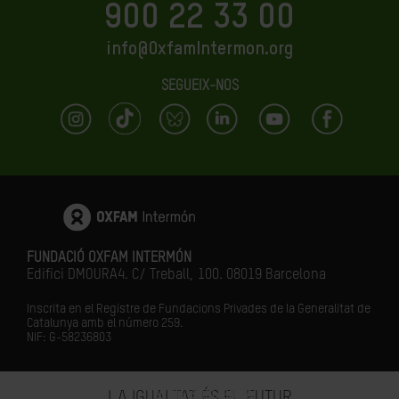
900 22 33 00
info@OxfamIntermon.org
SEGUEIX-NOS
FUNDACIÓ OXFAM INTERMÓN
Edifici DMOURA4. C/ Treball, 100. 08019 Barcelona
Inscrita en el Registre de Fundacions Privades de la Generalitat de
Catalunya amb el número
259.
NIF: G-58236803
FES-TE SOCI/SÒCIA