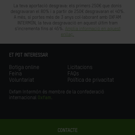
La teva aportació desgrava: els primers 250€ que donis
desgravaran el 80% i a partir de 250€ desgravaran el 40%.
A més, si portes més de 3 anys col·laborant amb OXFAM
INTERMÓN, la teva desgravació en aquest últim tram
s'incrementa fins al 45%.
Amplia informació en aquest
enllaç.
ET POT INTERESSAR
Botiga online
Licitacions
Feina
FAQs
Voluntariat
Política de privacitat
Oxfam Intermón és membre de la confederació
internacional
Oxfam
.
CONTACTE