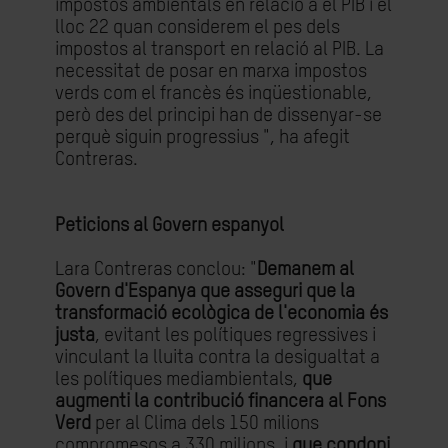
impostos ambientals en relació a el PIB i el
lloc 22 quan considerem el pes dels
impostos al transport en relació al PIB. La
necessitat de posar en marxa impostos
verds com el francès és inqüestionable,
però des del principi han de dissenyar-se
perquè siguin progressius ", ha afegit
Contreras.
Peticions al Govern espanyol
Lara Contreras conclou: "
Demanem al
Govern d'Espanya que asseguri que la
transformació ecològica de l'economia és
justa
, evitant les polítiques regressives i
vinculant la lluita contra la desigualtat a
les polítiques mediambientals,
que
augmenti la contribució financera al Fons
Verd
per al Clima dels 150 milions
compromesos a 330 milions, i
que condoni