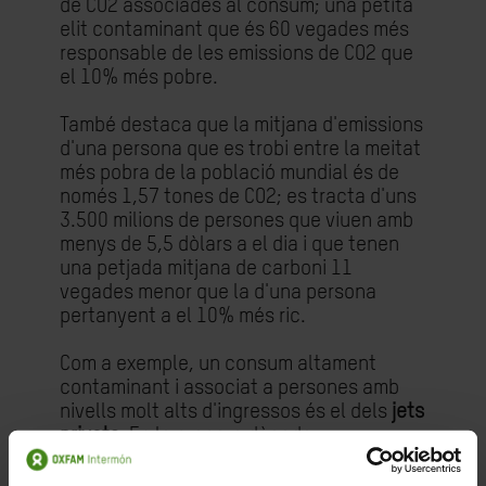
de CO2 associades al consum; una petita
elit contaminant que és 60 vegades més
responsable de les emissions de CO2 que
el 10% més pobre.
També destaca que la mitjana d'emissions
d'una persona que es trobi entre la meitat
més pobra de la població mundial és de
només 1,57 tones de CO2; es tracta d'uns
3.500 milions de persones que viuen amb
menys de 5,5 dòlars a el dia i que tenen
una petjada mitjana de carboni 11
vegades menor que la d'una persona
pertanyent a el 10% més ric.
Com a exemple, un consum altament
contaminant i associat a persones amb
nivells molt alts d'ingressos és el dels
jets
privats
. En la propera dècada,
multinacionals i súper rics hauran adquirit
uns 7.600 jets privats nous i cada