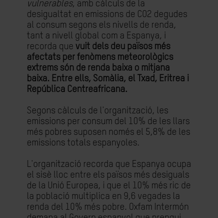
vulnerables
, amb càlculs de la
desigualtat en emissions de CO2 degudes
al consum segons els nivells de renda,
tant a nivell global com a Espanya, i
recorda que
vuit dels deu països més
afectats per fenòmens meteorològics
extrems són de renda baixa o mitjana
baixa. Entre ells, Somàlia, el Txad, Eritrea i
República Centreafricana.
Segons càlculs de l'organització, les
emissions per consum del 10% de les llars
més pobres suposen només el 5,8% de les
emissions totals espanyoles.
L'organització recorda que Espanya ocupa
el sisè lloc entre els països més desiguals
de la Unió Europea, i que el 10% més ric de
la població multiplica en 9,6 vegades la
renda del 10% més pobre. Oxfam Intermón
demana al Govern espanyol que prengui