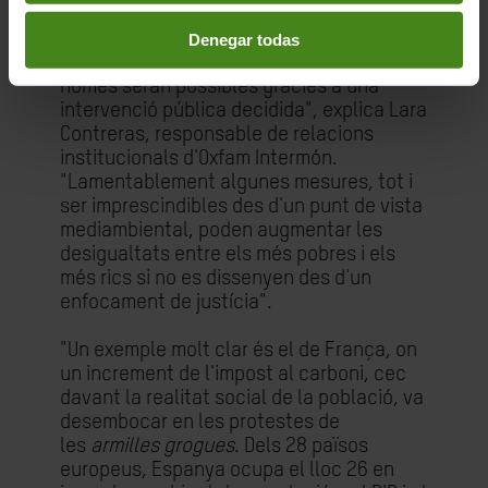
"Avançar cap a economies de zero
Denegar todas
emissions requereix canvis radicals que
només seran possibles gràcies a una
intervenció pública decidida", explica Lara
Contreras, responsable de relacions
institucionals d'Oxfam Intermón.
"Lamentablement algunes mesures, tot i
ser imprescindibles des d'un punt de vista
mediambiental, poden augmentar les
desigualtats entre els més pobres i els
més rics si no es dissenyen des d'un
enfocament de justícia".
"Un exemple molt clar és el de França, on
un increment de l'impost al carboni, cec
davant la realitat social de la població, va
desembocar en les protestes de
les
armilles grogues
. Dels 28 països
europeus, Espanya ocupa el lloc 26 en