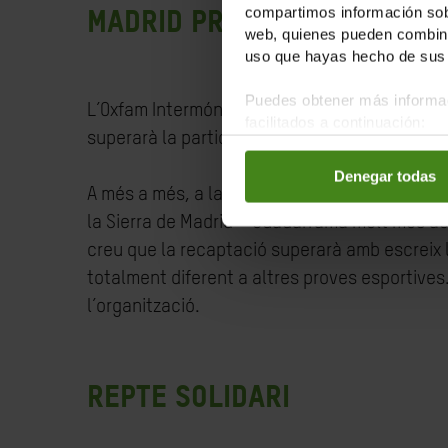
Madrid pren el relleu
compartimos información sobr
web, quienes pueden combinar
uso que hayas hecho de sus 
Puedes obtener más informac
L’Oxfam Intermón Trailwalker de Madrid pren el
facilitados a continuación:
superarà la participació de 2018.
Denegar todas
A més a més, a la marxa de Madrid també hi hau
la Sierra de Madrid – Guadarrama molt més ac
creu que la recaptació superarà amb escreix l
totalment diferent a altres proves esportives.
l’organització.
Repte solidari