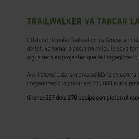
Trailwalker va tancar la
L’Oxfam Intermón Trailwalker va tancar ahir l
de tot, va tornar a posar en relleu la seva for
aigua neta en projectes que té l’organització a
Ara, l’atenció de la marxa solidària es centra a
l’organització: superar els 700.000 euros rec
Girona: 267 dels 276 equips completen el rec