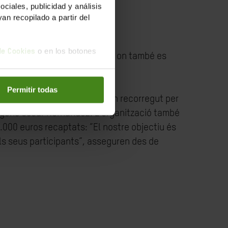
iales, publicidad y análisis
n recopilado a partir del
o en los botones
 de Cookies
inscripcions segueixen obertes, on també es
Permitir todas
al i l’arribada a Matalpino: Un recorregut per
segons Óscar Hernández. L’organització també
0.000 euros recaptats: “El nostre objectiu és
dels seus participants”, asseguren des de