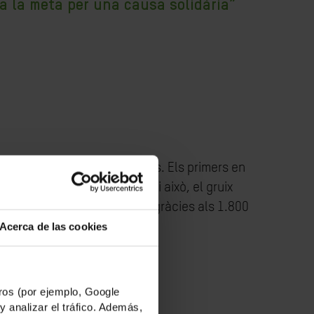
r a la meta per una causa solidària”
 meta a Sant Feliu de Guíxols. Els primers en
la tarda del dissabte. Tot i això, el gruix
 “Avui felicitem i donem les gràcies als 1.800
Acerca de las cookies
os (por ejemplo, Google
y analizar el tráfico. Además,