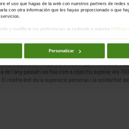
e el uso que hagas de la web con nuestros partners de redes soc
la con otra información que les hayas proporcionado o que haya
servicios.
ión y modificar tus preferencias accediendo a nuestra
Política
 relleu a la Sierra de Madrid els dies 8 i 9 de juny. Les 
Personalizar
rà novetats en el recorregut. La sortida serà a El Escori
cessible però sense perdre el seu origen Trailwalker”, 
a de l’any passat i es fixa com a objectiu superar els 70
 El nostre èxit és la superació personal i la solidaritat 