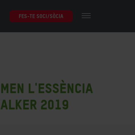
FES-TE SOCI/SÒCIA
rmen l'essència
walker 2019