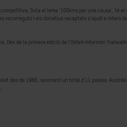
a competitiva. Sota el lema ‘100kms per una causa’, té el 
res recorreguts i els donatius recaptats s’ajudi a milers
s. Des de la primera edició de l’Oxfam Intermón Trailwalk
èxit des de 1986, recorrent un total d’11 països: Austrà
.