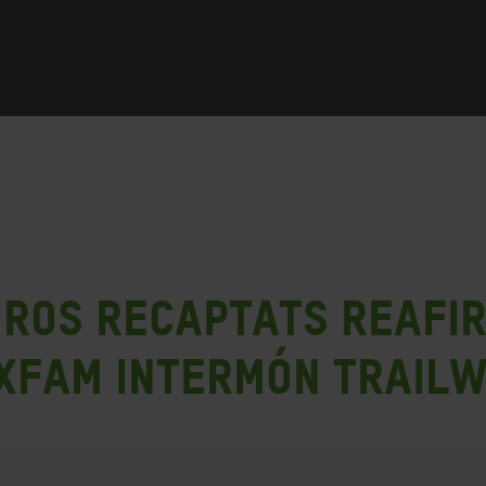
uros recaptats reafi
Oxfam Intermón Trail