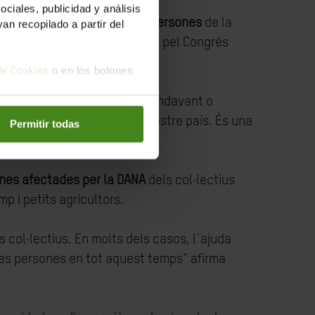
iales, publicidad y análisis
recolzada per més de 700.000 persones
de la
n recopilado a partir del
 aprovada, per àmplia majoria, pel Congrés
o en los botones
 de Cookies
er la DANA per treure la ILP endavant o
iva irregular ara mateix al nostre país. És una
Permitir todas
ones afectades per la DANA
dels col·lectius
p i petits agricultors.
 col·lectius. En molts dels casos, l´ajuda
tes persones en tot aquest temps" afirma