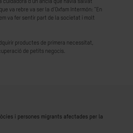
 a cuidadora d'un ancià que havia salvat
ue va rebre va ser la d'Oxfam Intermón: “En
 va fer sentir part de la societat i molt
adquirir productes de primera necessitat,
cuperació de petits negocis.
sòcies i persones migrants afectades per la