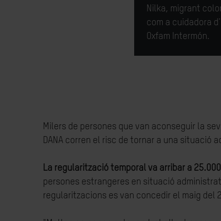
Nilka
,
migrant
colo
com
a cuidadora
d
Oxfam Intermón.
Milers de persones que van aconseguir la seva
DANA corren el risc de tornar a una situació 
La regularització temporal va arribar a 25.0
persones estrangeres en situació administrati
regularitzacions es van concedir el maig del 