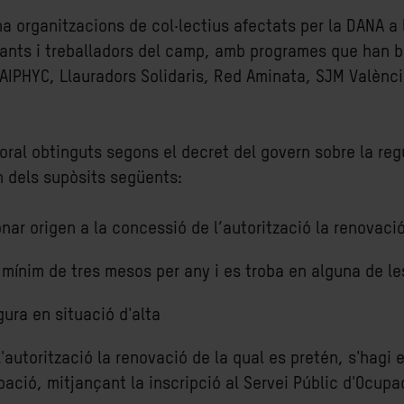
 organitzacions de col·lectius afectats per la DANA a
igrants i treballadors del camp, amb programes que han 
 AIPHYC, Llauradors Solidaris, Red Aminata, SJM Valènci
ral obtinguts segons el decret del govern sobre la reg
n dels supòsits següents:
nar origen a la concessió de l’autorització la renovació
un mínim de tres mesos per any i es troba en alguna de 
gura en situació d'alta
l'autorització la renovació de la qual es pretén, s'hagi 
pació, mitjançant la inscripció al Servei Públic d'Oc