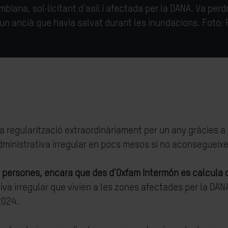
mbiana,
sol·licitant
d'asil
i afectada per la DANA
. Va
perd
'un
ancià
que
havia
salvat
durant
les
inundacions. Foto: 
 regularització extraordinàriament per un any gràcies a
administrativa irregular en pocs mesos si no aconsegueixe
00 persones, encara que des d'Oxfam Intermón es calcula 
va irregular que vivien a les zones afectades per la DAN
2024.