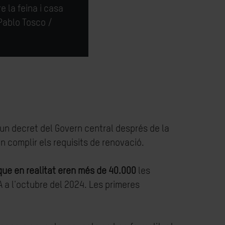
re
la
feina
i casa
Pablo Tosco /
 un decret del Govern central després de la
n complir els requisits de renovació.
que en realitat eren més de 40.000
les
A a l'octubre del 2024. Les primeres