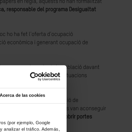
papers en regla, aquests no han formalitzat
a, responsable del programa Desigualtat
c ho ha fet l'oferta d'ocupació
ació econòmica i generant ocupació de
s grans que la resta de la població davant
ue els està portant a viure situacions
Acerca de las cookies
e a moltes persones en situació de
ovar, encara que moltes altres van aconseguir
així,
la regularització els va obrir portes
os (por ejemplo, Google
y analizar el tráfico. Además,