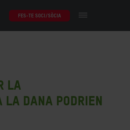
FES-TE SOCI/SÒCIA
r la
a la DANA podrien