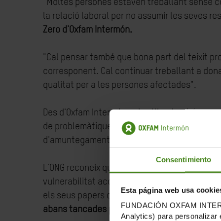
"Moltes persones estaven treballant sense co
la relació laboral per no assumir les seves res
Zero d'Oxfam Intermón.
"Cal pensar també que bona part del teixit pr
corresponent. Cal continuar treballant a don
qualitat per a les persones afectades".
Des d'Oxfam Intermón subratllen també que aq
de problemàtiques com l'accés a l'habitatge, 
d'amuntegament habitacional.
Consentimiento
L'ONG reconeix que la regularització extraor
vulnerabilitat accedir a algunes de les ajude
Esta página web usa cookie
els seus papers quan ja les convocatòries per 
FUNDACIÓN OXFAM INTERMÓN u
abans tancades per sol·licitar ajudes socials
Analytics) para personalizar 