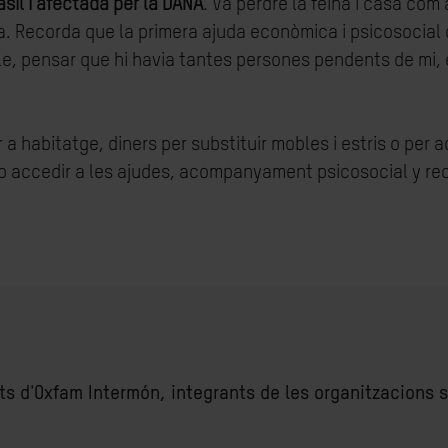
asil i afectada per la DANA
. Va perdre la feina i casa com
. Recorda que la primera ajuda econòmica i psicosocial q
, pensar que hi havia tantes persones pendents de mi, em
r a habitatge, diners per substituir mobles i estris o per 
ó o accedir a les ajudes, acompanyament psicosocial y re
nts d'Oxfam Intermón, integrants de les organitzacions 