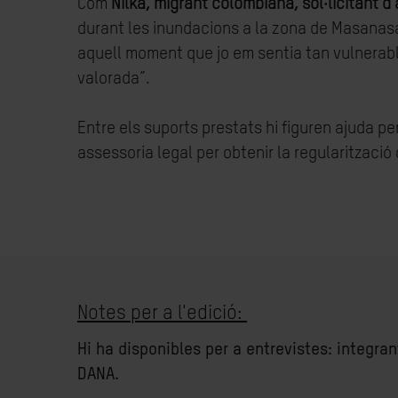
Com
Nilka, migrant colombiana, sol·licitant d'
durant les inundacions a la zona de Masanasa
aquell moment que jo em sentia tan vulnerable
valorada”.
Entre els suports prestats hi figuren ajuda pe
assessoria legal per obtenir la regularitzaci
Notes per a l'edició:
Hi ha disponibles per a entrevistes: integra
DANA.