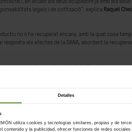
ntracte i, en acudir als seus ocupadors ja amb els seus 
ponsabilitats legals i de cotització", explica
Raquel Chec
oductiu no s'ha recuperat encara, amb la qual cosa tampo
ar resposta als efectes de la DANA, abordant la recuper
uests col·lectius continuen tenint dificultats encara mé
marcat per l'alça desmesurada del preu dels lloguers i q
Detalles
dinària de les persones afectades per la DANA va permetr
s específiques que les diferents administracions van apr
s
a una part dels ajuts de la DANA ja no eren vigents. Tot i 
tiliza cookies y tecnologías similares, propias y de tercer
a les quals sense ella no podien accedir.
el contenido y la publicidad, ofrecer funciones de redes sociales 