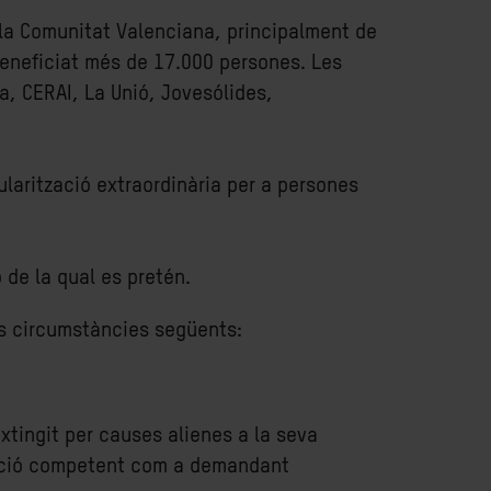
 la Comunitat Valenciana, principalment de
beneficiat més de 17.000 persones. Les
a, CERAI, La Unió, Jovesólides,
ularització extraordinària per a persones
 de la qual es pretén.
les circumstàncies següents:
extingit per causes alienes a la seva
upació competent com a demandant