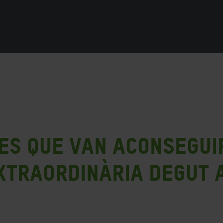
es que van aconsegui
xtraordinària degut 